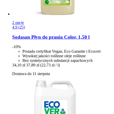
2 opcje
4.9 (25)
Sodasan
Płyn do prania Color, 1,50 l
-10%
Posiada certyfikat Vegan, Eco Garantie i Ecocert
Wysokiej jakości roślinne oleje roślinne
Bez syntetycznych substancji zapachowych
34,10 zł
37,89 zł
(22,73 zł / l)
Dostawa do 11 sierpnia