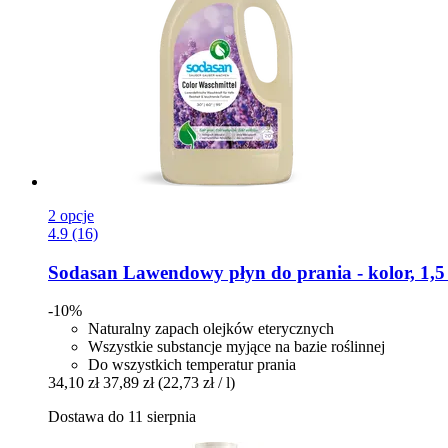
2 opcje
4.9 (16)
Sodasan
Lawendowy płyn do prania -​ kolor, 1,5 
-10%
Naturalny zapach olejków eterycznych
Wszystkie substancje myjące na bazie roślinnej
Do wszystkich temperatur prania
34,10 zł
37,89 zł
(22,73 zł / l)
Dostawa do 11 sierpnia