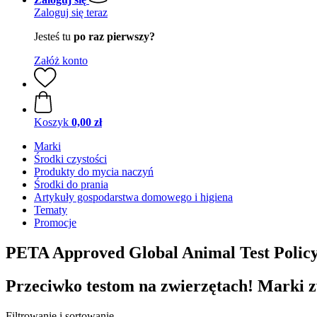
Zaloguj się teraz
Jesteś tu
po raz pierwszy?
Załóż konto
Koszyk
0,00 zł
Marki
Środki czystości
Produkty do mycia naczyń
Środki do prania
Artykuły gospodarstwa domowego i higiena
Tematy
Promocje
PETA Approved Global Animal Test Polic
Przeciwko testom na zwierzętach! Marki 
Filtrowanie i sortowanie