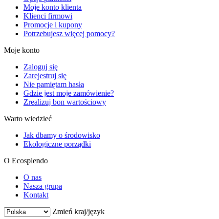
Moje konto klienta
Klienci firmowi
Promocje i kupony
Potrzebujesz więcej pomocy?
Moje konto
Zaloguj się
Zarejestruj się
Nie pamiętam hasła
Gdzie jest moje zamówienie?
Zrealizuj bon wartościowy
Warto wiedzieć
Jak dbamy o środowisko
Ekologiczne porządki
O Ecosplendo
O nas
Nasza grupa
Kontakt
Zmień kraj/język