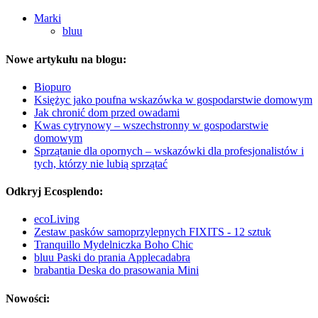
Marki
bluu
Nowe artykułu na blogu:
Biopuro
Księżyc jako poufna wskazówka w gospodarstwie domowym
Jak chronić dom przed owadami
Kwas cytrynowy – wszechstronny w gospodarstwie
domowym
Sprzątanie dla opornych – wskazówki dla profesjonalistów i
tych, którzy nie lubią sprzątać
Odkryj Ecosplendo:
ecoLiving
Zestaw pasków samoprzylepnych FIXITS - 12 sztuk
Tranquillo Mydelniczka Boho Chic
bluu Paski do prania Applecadabra
brabantia Deska do prasowania Mini
Nowości: