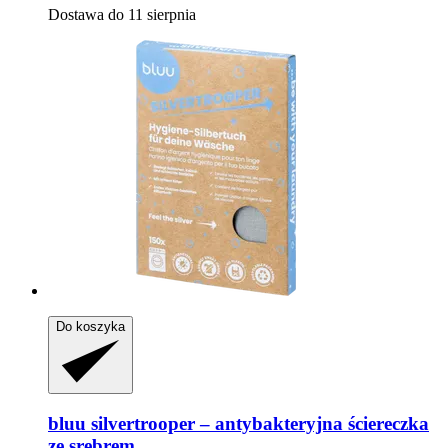
Dostawa do 11 sierpnia
Do koszyka
bluu
silvertrooper – antybakteryjna ściereczka
ze srebrem