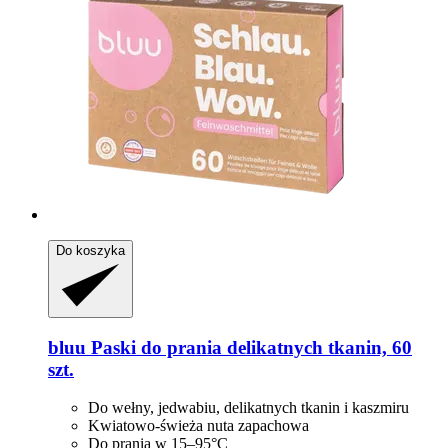
Do koszyka
bluu
Paski do prania delikatnych tkanin, 60
szt.
Do wełny, jedwabiu, delikatnych tkanin i kaszmiru
Kwiatowo-świeża nuta zapachowa
Do prania w 15–95°C