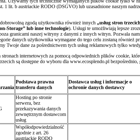
 klienta. Używamy tych technicznie wymaganych plików cookie tylko w
 ust. 1 lit. b austriackie RODO (DSGVO) lub uzasadnione naszym nadr
, dobrowolną zgodą użytkownika również innych
„usług stron trzecic
on-Storage” lub inne technologie
). Usługi te umożliwiają lepsze zr
a granicami naszej witryny z danymi z innych witryn. Pozwala nam t
 kategorie danych użytkownika wymagane do tego celu zostaną równie
zamy Twoje dane za pośrednictwem tych usług reklamowych tylko wtedy
tronach internetowych za pomocą odpowiednich plików cookie, które 
n trzecich są dostępne do wyboru dla www.ecosplendo.pl bezpośrednio
Podstawa prawna
Dostawca usług i informacje o
rzania
transferu danych
ochronie danych dostawcy
Hosting po stronie
serwera, bez
G
przekazywania danych
zewnętrznym dostawcom
usług
Współodpowiedzialność
zgodnie z art. 26
austriackie RODO