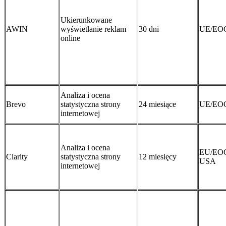
Ukierunkowane
AWIN
wyświetlanie reklam
30 dni
UE/EO
online
Analiza i ocena
Brevo
statystyczna strony
24 miesiące
UE/EO
internetowej
Analiza i ocena
EU/EO
Clarity
statystyczna strony
12 miesięcy
USA
internetowej