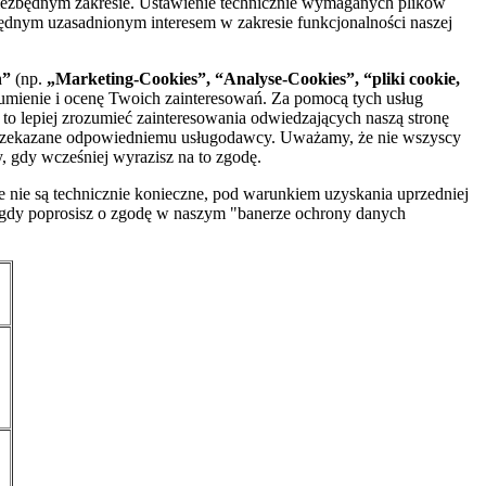
 niezbędnym zakresie. Ustawienie technicznie wymaganych plików
zędnym uzasadnionym interesem w zakresie funkcjonalności naszej
h”
(np.
„Marketing-Cookies”, “Analyse-Cookies”, “pliki cookie,
ozumienie i ocenę Twoich zainteresowań. Za pomocą tych usług
o lepiej zrozumieć zainteresowania odwiedzających naszą stronę
ż przekazane odpowiedniemu usługodawcy. Uważamy, że nie wszyscy
, gdy wcześniej wyrazisz na to zgodę.
nie są technicznie konieczne, pod warunkiem uzyskania uprzedniej
, gdy poprosisz o zgodę w naszym "banerze ochrony danych