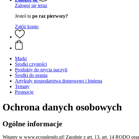
Zaloguj się teraz
Jesteś tu
po raz pierwszy?
Załóż konto
Marki
Środki czystości
Produkty do mycia naczyń
Środki do prania
Artykuły gospodarstwa domowego i higiena
Tematy
Promocje
Ochrona danych osobowych
Ogólne informacje
Witamy w www.ecosplendo.pl! Zgodnie z art. 13, art. 14 RODO oraz