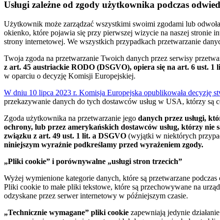
Usługi zależne od zgody użytkownika podczas odwiedz
Użytkownik może zarządzać wszystkimi swoimi zgodami lub odwołać
okienko, które pojawia się przy pierwszej wizycie na naszej stron
strony internetowej. We wszystkich przypadkach przetwarzanie dan
Twoja zgoda na przetwarzanie Twoich danych przez serwisy przetw
z art. 45 austriackie RODO (DSGVO), opiera się na art. 6 ust. 1
w oparciu o decyzję Komisji Europejskiej.
W dniu 10 lipca 2023 r. Komisja Europejska opublikowała decyzję s
przekazywanie danych do tych dostawców usług w USA, którzy są ce
Zgoda użytkownika na przetwarzanie jego
danych przez usługi, kt
ochrony, lub przez amerykańskich dostawców usług, którzy nie są
związku z art. 49 ust. 1 lit. a DSGVO
(wyjątki w niektórych przypa
niniejszym wyraźnie podkreślamy przed wyrażeniem zgody.
„Pliki cookie” i porównywalne „usługi stron trzecich”
Wyżej wymienione kategorie danych, które są przetwarzane podczas od
Pliki cookie to małe pliki tekstowe, które są przechowywane na urzą
odzyskane przez serwer internetowy w późniejszym czasie.
„Technicznie wymagane” pliki cookie
zapewniają jedynie działani