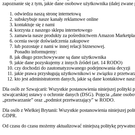
zapoznanie się z tym, jakie dane osobowe użytkownika (dalej zwane 
odwiedza naszą stronę internetową
subskrybuje nasze kanały reklamowe online
kontaktuje się z nami
korzysta z naszego sklepu internetowego
zamawia nasze produkty za pośrednictwem Amazon Marketpla
ocenia swoje doświadczenia zakupowe
lub pozostaje z nami w innej relacji biznesowej.
Ponadto informujemy:
jak długo przechowywane są dane użytkownika
jakie dane pozyskujemy z innych źródeł (art. 14 RODO)
czy dochodzi do zautomatyzowanego podejmowania decyzji
jakie prawa przysługują użytkownikowi w związku z przetwar
kto jest administratorem danych, jakie są dane kontaktowe nas
Dla osób ze Szwajcarii: Wszystkie postanowienia niniejszej polityki
szwajcarskiej ustawy o ochronie danych (DSG). Pojęcia „dane osob
„przetwarzanie” oraz „podmiot przetwarzający” w RODO.
Dla osób z Wielkiej Brytanii: Wszystkie postanowienia niniejszej po
GDPR.
Od czasu do czasu możemy aktualizować niniejszą politykę prywatn