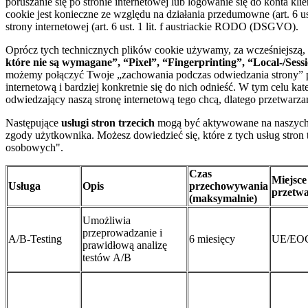
poruszanie się po stronie internetowej lub logowanie się do konta
cookie jest konieczne ze względu na działania przedumowne (art. 6
strony internetowej (art. 6 ust. 1 lit. f austriackie RODO (DSGVO).
Oprócz tych technicznych plików cookie używamy, za wcześniejszą
które nie są wymagane”, “Pixel”, “Fingerprinting”, “Local-/Sessi
możemy połączyć Twoje „zachowania podczas odwiedzania strony” poz
internetową i bardziej konkretnie się do nich odnieść. W tym celu
odwiedzający naszą stronę internetową tego chcą, dlatego przetwar
Następujące
usługi stron trzecich
mogą być aktywowane na naszych s
zgody użytkownika. Możesz dowiedzieć się, które z tych usług stro
osobowych".
Czas
Miejsce
Usługa
Opis
przechowywania
przetwa
(maksymalnie)
Umożliwia
przeprowadzanie i
A/B-Testing
6 miesięcy
UE/EO
prawidłową analizę
testów A/B