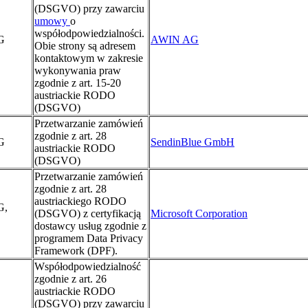
(DSGVO) przy zawarciu
umowy
o
współodpowiedzialności.
G
AWIN AG
Obie strony są adresem
kontaktowym w zakresie
wykonywania praw
zgodnie z art. 15-20
austriackie RODO
(DSGVO)
Przetwarzanie zamówień
zgodnie z art. 28
G
SendinBlue GmbH
austriackie RODO
(DSGVO)
Przetwarzanie zamówień
zgodnie z art. 28
austriackiego RODO
G,
(DSGVO) z certyfikacją
Microsoft Corporation
dostawcy usług zgodnie z
programem Data Privacy
Framework (DPF).
Współodpowiedzialność
zgodnie z art. 26
austriackie RODO
(DSGVO) przy zawarciu