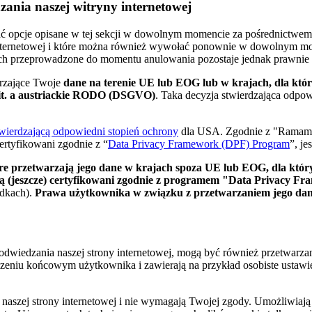
ania naszej witryny internetowej
 opcje opisane w tej sekcji w dowolnym momencie za pośrednictwem
ie internetowej i które można również wywołać ponownie w dowolnym m
ych przeprowadzone do momentu anulowania pozostaje jednak prawnie
arzające Twoje
dane na terenie UE lub EOG lub w krajach, dla któ
 lit. a austriackie RODO (DSGVO)
. Taka decyzja stwierdzająca odp
twierdzającą odpowiedni stopień ochrony
dla USA. Zgodnie z "Ramam
rtyfikowani zgodnie z “
Data Privacy Framework (DPF) Program
”, je
óre przetwarzają jego dane w krajach spoza UE lub EOG, dla któryc
 (jeszcze) certyfikowani zgodnie z programem "Data Privacy Frame
dkach).
Prawa użytkownika w związku z przetwarzaniem jego dan
wiedzania naszej strony internetowej, mogą być również przetwarzane 
dzeniu końcowym użytkownika i zawierają na przykład osobiste ustawie
e naszej strony internetowej i nie wymagają Twojej zgody. Umożliwia