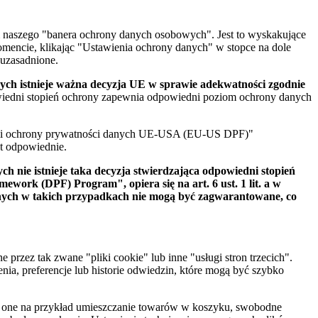
 naszego "banera ochrony danych osobowych". Jest to wyskakujące
omencie, klikając "Ustawienia ochrony danych" w stopce na dole
 uzasadnione.
rych istnieje ważna decyzja UE w sprawie adekwatności zgodnie
owiedni stopień ochrony zapewnia odpowiedni poziom ochrony danych
i ochrony prywatności danych UE-USA (EU-US DPF)"
st odpowiednie.
h nie istnieje taka decyzja stwierdzająca odpowiedni stopień
work (DPF) Program", opiera się na art. 6 ust. 1 lit. a w
ych w takich przypadkach nie mogą być zagwarantowane, co
przez tak zwane "pliki cookie" lub inne "usługi stron trzecich".
nia, preferencje lub historie odwiedzin, które mogą być szybko
ją one na przykład umieszczanie towarów w koszyku, swobodne