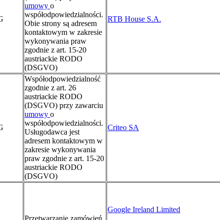
umowy
o
współodpowiedzialności.
G
RTB House S.A.
Obie strony są adresem
kontaktowym w zakresie
wykonywania praw
zgodnie z art. 15-20
austriackie RODO
(DSGVO)
Współodpowiedzialność
zgodnie z art. 26
austriackie RODO
(DSGVO) przy zawarciu
umowy
o
współodpowiedzialności.
G
Criteo SA
Usługodawca jest
adresem kontaktowym w
zakresie wykonywania
praw zgodnie z art. 15-20
austriackie RODO
(DSGVO)
Google Ireland Limited
Przetwarzanie zamówień