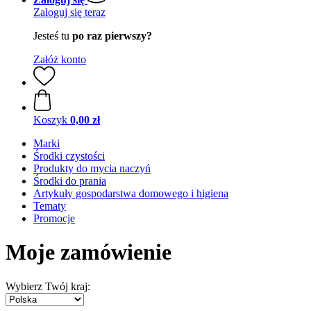
Zaloguj się teraz
Jesteś tu
po raz pierwszy?
Załóż konto
Koszyk
0,00 zł
Marki
Środki czystości
Produkty do mycia naczyń
Środki do prania
Artykuły gospodarstwa domowego i higiena
Tematy
Promocje
Moje zamówienie
Wybierz Twój kraj: