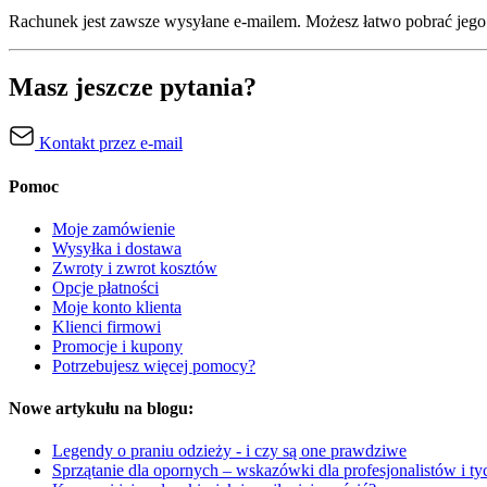
Rachunek jest zawsze wysyłane e-mailem. Możesz łatwo pobrać jeg
Masz jeszcze pytania?
Kontakt przez e-mail
Pomoc
Moje zamówienie
Wysyłka i dostawa
Zwroty i zwrot kosztów
Opcje płatności
Moje konto klienta
Klienci firmowi
Promocje i kupony
Potrzebujesz więcej pomocy?
Nowe artykułu na blogu:
Legendy o praniu odzieży - i czy są one prawdziwe
Sprzątanie dla opornych – wskazówki dla profesjonalistów i tyc