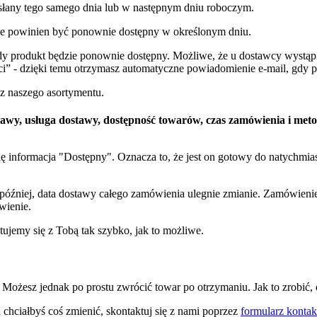
słany tego samego dnia lub w następnym dniu roboczym.
ale powinien być ponownie dostępny w określonym dniu.
dy produkt będzie ponownie dostępny. Możliwe, że u dostawcy wystąpi
i” - dzięki temu otrzymasz automatyczne powiadomienie e-mail, gdy 
z naszego asortymentu.
tawy, usługa dostawy, dostępność towarów, czas zamówienia i meto
 się informacja "Dostępny". Oznacza to, że jest on gotowy do natychm
o później, data dostawy całego zamówienia ulegnie zmianie. Zamówieni
wienie.
ujemy się z Tobą tak szybko, jak to możliwe.
 Możesz jednak po prostu zwrócić towar po otrzymaniu. Jak to zrobić, 
 chciałbyś coś zmienić, skontaktuj się z nami poprzez
formularz konta