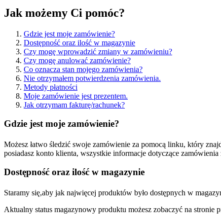
Jak możemy Ci pomóc?
Gdzie jest moje zamówienie?
Dostępność oraz ilość w magazynie
Czy mogę wprowadzić zmiany w zamówieniu?
Czy mogę anulować zamówienie?
Co oznacza stan mojego zamówienia?
Nie otrzymałem potwierdzenia zamówienia.
Metody płatności
Moje zamówienie jest prezentem.
Jak otrzymam fakturę/rachunek?
Gdzie jest moje zamówienie?
Możesz łatwo śledzić swoje zamówienie za pomocą linku, który zna
posiadasz konto klienta, wszystkie informacje dotyczące zamówienia
Dostępność oraz ilość w magazynie
Staramy się,aby jak najwięcej produktów było dostępnych w magazyn
Aktualny status magazynowy produktu możesz zobaczyć na stronie p