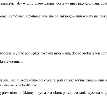
my pamiętać, aby w dniu przewidzianej dostawy mieć przygotowaną do
ienia. Zamówienie zostanie wysłane po zaksięgowaniu wpłaty na nasz
 Możesz wybrać pomiędzy różnymi motywami, dodać osobistą wiadomoś
ki z życzeniami.
rzesyłki. Jest to szczególnie praktyczne, jeśli chcesz wysłać zamówie
ail zapisany w systemie.
ę prezentową i fakturę otrzymasz osobno: paczka zostanie wysłana na p