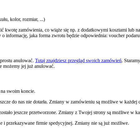
u, kolor, rozmiar, ...)
ć kwotę zamówienia, co wiąże się np. z dodatkowymi kosztami lub nadp
y o informację, jaka forma zwrotu będzie odpowiednia: voucher podar
 prostu anulować.
Tutaj znajdziesz przegląd swoich zamówień
. Staramy
e możemy jej już anulować.
 na swoim koncie.
eszcze do nas nie dotarła. Zmiany w zamówieniu są możliwe w każdej c
ostało jeszcze przetworzone. Zmiany z Twojej strony są możliwe w ka
 i przekazywane firmie spedycyjnej. Zmiany nie są już możliwe.