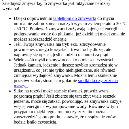
załadujesz zmywarkę, to zmywarka jest faktycznie bardziej
wydajna!
Dzięki odpowiednim
tabletkom do zmywarki
do mycia
normalnie zabrudzonych naczyń wystarczy temperatura 30 °C
- 50 °C! Ponieważ zmywarki zużywają najwięcej energii na
podgrzewanie wody do płukania, już dzięki tej małej zmianie
możesz zaoszczędzić energię.
Jeśli Twoja zmywarka ma tryb eko, zdecydowanie
powinieneś z niego korzystać - trwa trochę dłużej, ale
naprawdę się opłaca, jeśli chodzi o rachunki za prąd.
Wiele osób myśli o zmywarce jako o miejscu czystości.
Jednak kamień, jedzenie i tłuszcz szybko gromadzą się w
urządzeniu, co jest nie tylko niehigieniczne, ale również
zmniejsza wydajność zmywarki. Można temu skutecznie
przeciwdziałać, stosując regularnie
środki do czyszczenia
maszyn
.
Sitko na resztki może stać się również prawdziwym
pogromcą prądu! Jeśli zbierze się tam zbyt wiele resztek
jedzenia, może się zatkać, powodując, że zmywarka zużyje
więcej energii na wypompowanie wody. Również w tym
przypadku dzięki regularnemu czyszczeniu można
zaoszczędzić sporo prądu i sprawić, że urządzenie znów
będzie lśniło czystością.