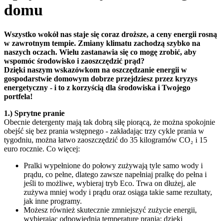
domu
Wszystko wokół nas staje się coraz droższe, a ceny energii rosną
w zawrotnym tempie. Zmiany klimatu zachodzą szybko na
naszych oczach. Wielu zastanawia się co mogę zrobić, aby
wspomóc środowisko i zaoszczędzić prąd?
Dzięki naszym wskazówkom na oszczędzanie energii w
gospodarstwie domowym dobrze przejdziesz przez kryzys
energetyczny - i to z korzyścią dla środowiska i Twojego
portfela!
1.) Sprytne pranie
Obecnie detergenty mają tak dobrą siłę piorącą, że można spokojnie
obejść się bez prania wstępnego - zakładając trzy cykle prania w
tygodniu, można łatwo zaoszczędzić do 35 kilogramów CO₂ i 15
euro rocznie. Co więcej:
Pralki wypełnione do połowy zużywają tyle samo wody i
prądu, co pełne, dlatego zawsze napełniaj pralkę do pełna i
jeśli to możliwe, wybieraj tryb Eco. Trwa on dłużej, ale
zużywa mniej wody i prądu oraz osiąga takie same rezultaty,
jak inne programy.
Możesz również skutecznie zmniejszyć zużycie energii,
wybierając odpowiednią temperaturę prania: dzięki