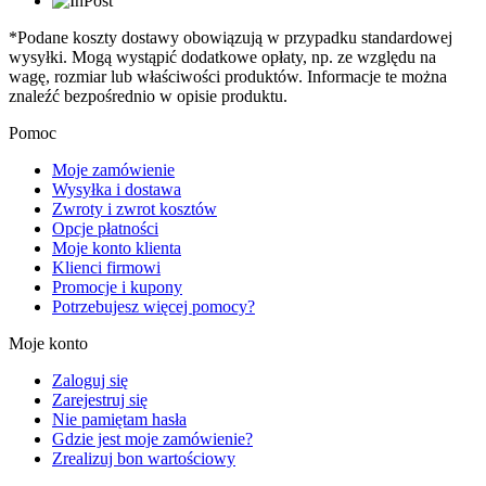
*Podane koszty dostawy obowiązują w przypadku standardowej
wysyłki. Mogą wystąpić dodatkowe opłaty, np. ze względu na
wagę, rozmiar lub właściwości produktów. Informacje te można
znaleźć bezpośrednio w opisie produktu.
Pomoc
Moje zamówienie
Wysyłka i dostawa
Zwroty i zwrot kosztów
Opcje płatności
Moje konto klienta
Klienci firmowi
Promocje i kupony
Potrzebujesz więcej pomocy?
Moje konto
Zaloguj się
Zarejestruj się
Nie pamiętam hasła
Gdzie jest moje zamówienie?
Zrealizuj bon wartościowy