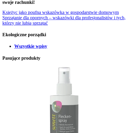
swoje rachunki!
Księżyc jako poufna wskazówka w gospodarstwie domowym
Sprzątanie dla opornych – wskazówki dla profesjonalistów i tych,
którzy nie lubią sprzątać
Ekologiczne porządki
Wszystkie wpisy
Pasujące produkty