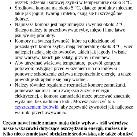
resztek jedzenia i surowej szynki w temperaturze około 8 °C.
Środkowa komora ma około 5 °C, dlatego produkty mleczne,
takie jak jogurt, twaróg i mleko, czują się tu szczególnie
dobrze.
Najniższa komora jest najzimniejsza i wynosi około 2 °C,
dlatego należy tu przechowywać ryby, mięso i inne łatwo
psujące się produkty.
Komory na świeżą żywność, które są oddzielone od
pozostałych komór szybą, mają temperaturę około 8 °C, więc
najlepiej nadają się do owoców, takich jak jagody i wiśnie
oraz warzyw, takich jak sałaty, grzyby i marchew.
Aby utrzymać właściwą temperaturę, pozwól gorącym
potrawom ostygnąć przed włożeniem ich do lodówki -
ponowne schłodzenie zużywa niepotrzebnie energię, a także
powoduje skraplanie się pary wodnej.
Należy również regularnie rozmrażać komorę zamrażarki,
ponieważ nadmiar lodu zwiększa zużycie energii
elektrycznej, a komora zamrażarki może pracować znacznie
wydajniej bez nadmiaru lodu. Możesz połączyć to z
czyszczeniem lodówki
, aby zapewnić żywności jak najlepsze
warunki przechowywania.
Często nawet małe zmiany mają duży wpływ - jeśli wdrożysz
nasze wskazówki dotyczące oszczędzania energii, możesz nie
tylko nieco zmniejszyć obciążenie środowiska, ale także obniżyć