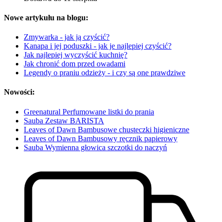
Nowe artykułu na blogu:
Zmywarka - jak ją czyścić?
Kanapa i jej poduszki - jak je najlepiej czyścić?
Jak najlepiej wyczyścić kuchnię?
Jak chronić dom przed owadami
Legendy o praniu odzieży - i czy są one prawdziwe
Nowości:
Greenatural Perfumowane listki do prania
Sauba Zestaw BARISTA
Leaves of Dawn Bambusowe chusteczki higieniczne
Leaves of Dawn Bambusowy ręcznik papierowy
Sauba Wymienna głowica szczotki do naczyń