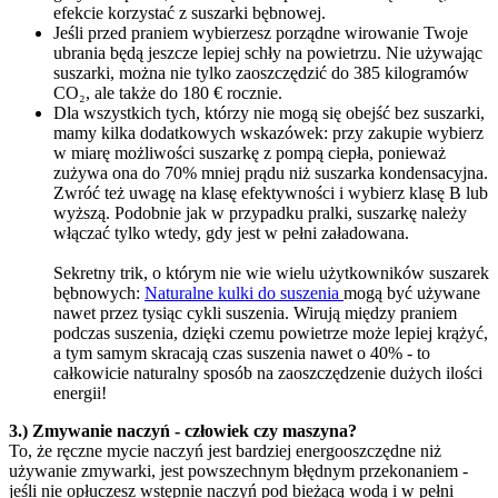
efekcie korzystać z suszarki bębnowej.
Jeśli przed praniem wybierzesz porządne wirowanie Twoje
ubrania będą jeszcze lepiej schły na powietrzu. Nie używając
suszarki, można nie tylko zaoszczędzić do 385 kilogramów
CO₂, ale także do 180 € rocznie.
Dla wszystkich tych, którzy nie mogą się obejść bez suszarki,
mamy kilka dodatkowych wskazówek: przy zakupie wybierz
w miarę możliwości suszarkę z pompą ciepła, ponieważ
zużywa ona do 70% mniej prądu niż suszarka kondensacyjna.
Zwróć też uwagę na klasę efektywności i wybierz klasę B lub
wyższą. Podobnie jak w przypadku pralki, suszarkę należy
włączać tylko wtedy, gdy jest w pełni załadowana.
Sekretny trik, o którym nie wie wielu użytkowników suszarek
bębnowych:
Naturalne kulki do suszenia
mogą być używane
nawet przez tysiąc cykli suszenia. Wirują między praniem
podczas suszenia, dzięki czemu powietrze może lepiej krążyć,
a tym samym skracają czas suszenia nawet o 40% - to
całkowicie naturalny sposób na zaoszczędzenie dużych ilości
energii!
3.) Zmywanie naczyń - człowiek czy maszyna?
To, że ręczne mycie naczyń jest bardziej energooszczędne niż
używanie zmywarki, jest powszechnym błędnym przekonaniem -
jeśli nie opłuczesz wstępnie naczyń pod bieżącą wodą i w pełni