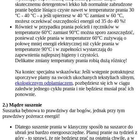
skutecznemu detergentowi lekko lub normalnie zabrudzone
pranie będzie lśniąco czyste nawet w temperaturze prania 30
°C - 40 °C - a jeśli upierzesz w 40 °C zamiast w 60 °C,
możesz oczekiwać oszczędności energii od 35 do 40 %!
Również w przypadku prania pościeli i ręczników w
temperaturze 60°C zamiast 90°C można sporo zaoszczędzić,
ponieważ cykle prania w temperaturze 60°C zużywają o
połowę mniej energii elektrycznej niż cykle prania w
temperaturze 90°C i w zupełności wystarczają do
zapewnienia najlepszej higieny i czystości.
Delikatne zmiany temperatury prania robią dużą różnicę!
Na koniec specjalna wskazówka: Jeśli wstępnie potraktujesz
uporczywe plamy na swoich ukochanych tekstyliach silnym,
ekologicznym odplamiaczem
, pozbędziesz się ich w ciągu
zaledwie jednego cyklu prania i nie będziesz musiał prać ich
ponownie.
2.) Mądre suszenie
Suszarka bębnowa to prawdziwy dar bogów, jednak przy tym
prawdziwy pożeracz energii!
Dlatego suszenie prania w klasyczny sposób na suszarce do
ubrań jest bardzo energooszczędne. Planuj pranie na tydzień z
góry - to sprawi, że nie będziesz prać na ostatnią chwilę, a w