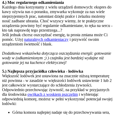
4.) Moc regularnego odkamieniania
Każdego dnia korzystamy z wielu urządzeń domowych: ekspres do
kawy ożywia nas o poranku, zmywarka wykonuje za nas wiele
nieprzyjemnych prac, natomiast dzięki pralce i żelazku możemy
nosić zadbane ubrania. Choć wszyscy wiemy, że te praktyczne
urządzenia powinny być regularnie odkamieniane, to ręka na sercu -
kto tak naprawdę tego przestrzega...?
Jeśli jednak chcesz oszczędzać energię, ta prosta zmiana może Ci
pomóc. Użyj
naturalnych odkamieniaczy
i przywróć swoim
urządzeniom świetność i blask.
Dodatkowa wskazówka dotycząca oszczędzania energii: gotowanie
wody w (odkamienionym ;) ) czajniku jest bardziej wydajne niż
gotowanie jej na kuchence elektrycznej!
5.) Najlepsza przyjaciółka człowieka - lodówka
Większość lodówek jest ustawiona na znacznie niższą temperaturę
niż powinna - w zasadzie w większości lodówek ustawienie 1 lub 2
jest całkowicie wystarczające do schłodzenia żywności.
Odpowiednio przechowując żywność, na przykład w przyjaznych
dla środowiska
owijkach z woskiem pszczelim
i wybierając
odpowiednią komorę, możesz w pełni wykorzystać potencjał swojej
lodówki:
Górna komora najlepiej nadaje się do przechowywania sera,