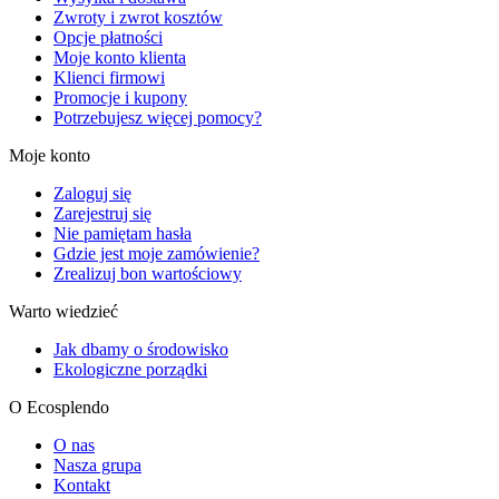
Zwroty i zwrot kosztów
Opcje płatności
Moje konto klienta
Klienci firmowi
Promocje i kupony
Potrzebujesz więcej pomocy?
Moje konto
Zaloguj się
Zarejestruj się
Nie pamiętam hasła
Gdzie jest moje zamówienie?
Zrealizuj bon wartościowy
Warto wiedzieć
Jak dbamy o środowisko
Ekologiczne porządki
O Ecosplendo
O nas
Nasza grupa
Kontakt