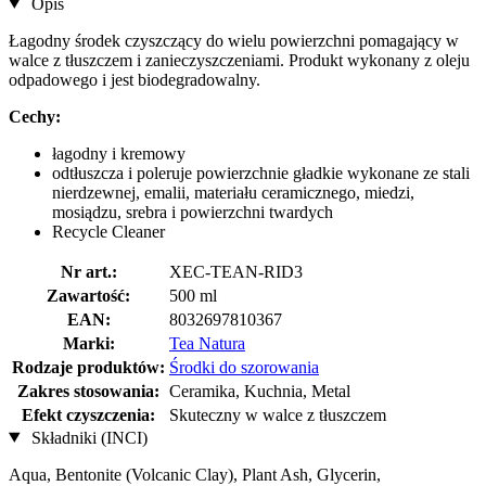
Opis
Łagodny środek czyszczący do wielu powierzchni pomagający w
walce z tłuszczem i zanieczyszczeniami. Produkt wykonany z oleju
odpadowego i jest biodegradowalny.
Cechy:
łagodny i kremowy
odtłuszcza i poleruje powierzchnie gładkie wykonane ze stali
nierdzewnej, emalii, materiału ceramicznego, miedzi,
mosiądzu, srebra i powierzchni twardych
Recycle Cleaner
Nr art.:
XEC-TEAN-RID3
Zawartość:
500 ml
EAN:
8032697810367
Marki:
Tea Natura
Rodzaje produktów:
Środki do szorowania
Zakres stosowania:
Ceramika, Kuchnia, Metal
Efekt czyszczenia:
Skuteczny w walce z tłuszczem
Składniki (INCI)
Aqua, Bentonite (Volcanic Clay), Plant Ash, Glycerin,