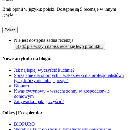
Brak opinii w języku: polski. Dostępne są 5 recenzje w innym
języku.
Pokaż
Nie jest dostępna żadna recenzja
Bądź pierwszy i napisz recenzję tego produktu.
Nowe artykułu na blogu:
Jak najlepiej wyczyścić kuchnię?
Sprzątanie dla opornych – wskazówki dla profesjonalistów i
tych, którzy nie lubią sprzątać
Biopuro
Kwas cytrynowy – wszechstronny w gospodarstwie
domowym
Zmywarka - jak ją czyścić?
Odkryj Ecosplendo:
BIOPURO
Worek na kurz do stacji automatycznego opróżniania