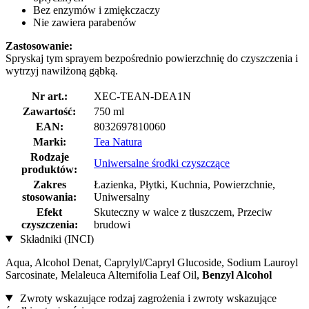
Bez enzymów i zmiękczaczy
Nie zawiera parabenów
Zastosowanie:
Spryskaj tym sprayem bezpośrednio powierzchnię do czyszczenia i
wytrzyj nawilżoną gąbką.
Nr art.:
XEC-TEAN-DEA1N
Zawartość:
750 ml
EAN:
8032697810060
Marki:
Tea Natura
Rodzaje
Uniwersalne środki czyszczące
produktów:
Zakres
Łazienka, Płytki, Kuchnia, Powierzchnie,
stosowania:
Uniwersalny
Efekt
Skuteczny w walce z tłuszczem, Przeciw
czyszczenia:
brudowi
Składniki (INCI)
Aqua, Alcohol Denat, Caprylyl/Capryl Glucoside, Sodium Lauroyl
Sarcosinate, Melaleuca Alternifolia Leaf Oil,
Benzyl Alcohol
Zwroty wskazujące rodzaj zagrożenia i zwroty wskazujące