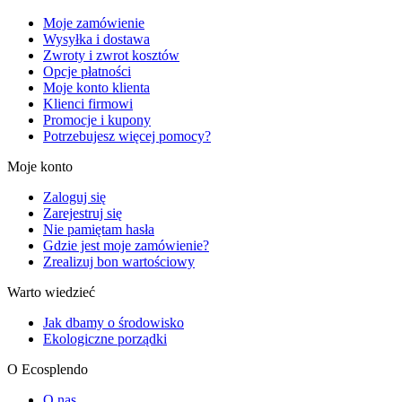
Moje zamówienie
Wysyłka i dostawa
Zwroty i zwrot kosztów
Opcje płatności
Moje konto klienta
Klienci firmowi
Promocje i kupony
Potrzebujesz więcej pomocy?
Moje konto
Zaloguj się
Zarejestruj się
Nie pamiętam hasła
Gdzie jest moje zamówienie?
Zrealizuj bon wartościowy
Warto wiedzieć
Jak dbamy o środowisko
Ekologiczne porządki
O Ecosplendo
O nas