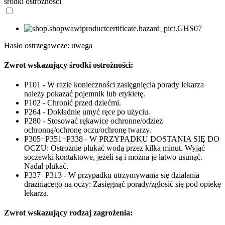
środki ostrożności
Hasło ostrzegawcze: uwaga
Zwrot wskazujący środki ostrożności:
P101 - W razie konieczności zasięgnięcia porady lekarza
należy pokazać pojemnik lub etykietę.
P102 - Chronić przed dziećmi.
P264 - Dokładnie umyć ręce po użyciu.
P280 - Stosować rękawice ochronne/odzież
ochronną/ochronę oczu/ochronę twarzy.
P305+P351+P338 - W PRZYPADKU DOSTANIA SIĘ DO
OCZU: Ostrożnie płukać wodą przez kilka minut. Wyjąć
soczewki kontaktowe, jeżeli są i można je łatwo usunąć.
Nadal płukać.
P337+P313 - W przypadku utrzymywania się działania
drażniącego na oczy: Zasięgnąć porady/zgłosić się pod opiekę
lekarza.
Zwrot wskazujący rodzaj zagrożenia: