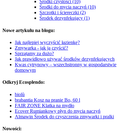
Środki czystości (10)
Środki do mycia naczyń (10)
Szczotki i ściereczki (2)
Środek dezynfekujący (1)
Nowe artykułu na blogu:
Jak najlepiej wyczyścić łazienkę?
Zmywarka - jak ją czyścić?
Sprzątamy za dużo?
Jak prawidłowo używać środków dezynfekujących
Kwas cytrynowy – wszechstronny w gospodarstwie
domowym
Odkryj Ecosplendo:
biolù
brabantia Kosz na pranie Bo, 60 l
FAIR ZONE Klatka na mydło
Ecover Rumiankowy płyn do mycia naczyń
Almawin Środek do czyszczenia zmywarki i pralki
Nowości: