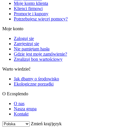
Moje konto klienta
Klienci firmowi
Promocje i kupony
Potrzebujesz więcej pomocy?
Moje konto
Zaloguj się
Zarejestruj się
Nie pamiętam hasła
Gdzie jest moje zamówienie?
Zrealizuj bon wartościowy
Warto wiedzieć
Jak dbamy o środowisko
Ekologiczne porządki
O Ecosplendo
O nas
Nasza grupa
Kontakt
Zmień kraj/język