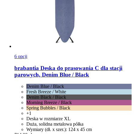
6 opcji
brabantia
Deska do prasowania C dla stacji
parowych, Denim Blue / Black
Denim Blue / Black
Fresh Breeze / White
Denim Black / Black
Morning Breeze / Black
Spring Bubbles / Black
+1
Deska w rozmiarze XL
Duża, solidna metalowa półka
Wymiary (dł. x szer.): 124 x 45 cm