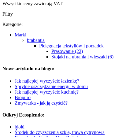
Wszystkie ceny zawierają VAT
Filtry
Kategorie:
Marki
brabantia
Pielęgnacja tekstyliów i porządek
Prasowanie (22)
Stojaki na ubrania i wieszaki (6)
Nowe artykułu na blogu:
Jak najlepiej wyczyścić łazienkę?
Sprytne oszczędzanie energii w domu
Jak najlepiej wyczyścić kuchnię?
Biopuro
Zmywarka - jak ją czyścić?
Odkryj Ecosplendo:
biolù
Środek do czyszczenia szkła, trawa cytrynowa