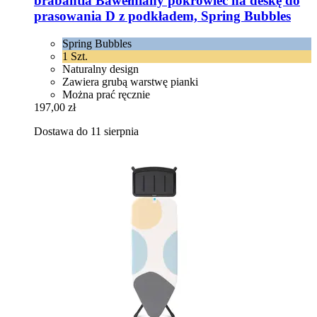
brabantia
Bawełniany pokrowiec na deskę do
prasowania D z podkładem, Spring Bubbles
Spring Bubbles
1 Szt.
Naturalny design
Zawiera grubą warstwę pianki
Można prać ręcznie
197,00 zł
Dostawa do 11 sierpnia