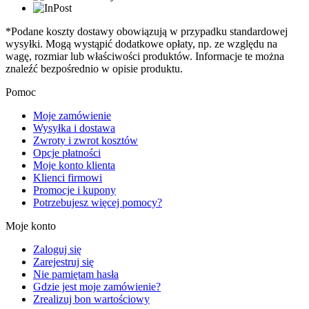
*Podane koszty dostawy obowiązują w przypadku standardowej
wysyłki. Mogą wystąpić dodatkowe opłaty, np. ze względu na
wagę, rozmiar lub właściwości produktów. Informacje te można
znaleźć bezpośrednio w opisie produktu.
Pomoc
Moje zamówienie
Wysyłka i dostawa
Zwroty i zwrot kosztów
Opcje płatności
Moje konto klienta
Klienci firmowi
Promocje i kupony
Potrzebujesz więcej pomocy?
Moje konto
Zaloguj się
Zarejestruj się
Nie pamiętam hasła
Gdzie jest moje zamówienie?
Zrealizuj bon wartościowy