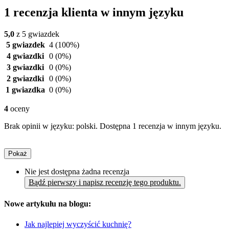
1 recenzja klienta w innym języku
5,0
z 5 gwiazdek
5 gwiazdek
4
(100%)
4 gwiazdki
0
(0%)
3 gwiazdki
0
(0%)
2 gwiazdki
0
(0%)
1 gwiazdka
0
(0%)
4
oceny
Brak opinii w języku: polski. Dostępna 1 recenzja w innym języku.
Pokaż
Nie jest dostępna żadna recenzja
Bądź pierwszy i napisz recenzję tego produktu.
Nowe artykułu na blogu:
Jak najlepiej wyczyścić kuchnię?