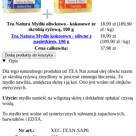
Tea Natura Mydło oliwkowo - kokosowe ze
18,99 zł
(189,90
skrobią ryżową, 100 g
zł / kg)
Tea Natura Mydło kokosowo - oliwne z
18,99 zł
nagietkiem, 100 g
(189,90 zł / kg)
Cena całkowita:
37,98 zł
Dodaj produkty do koszyka
Opis
Dla tego naturalnego produktu od TEA Nat został olej oliwki razem
ze skrobią ryżową zmydlony w procesie zimnego tłoczenia. To
mydło nawilża, zmiękcza skórę i ją koi. Ono jest wolne od olejków
eterycznych.
Użycie:
mydło nanieść na wilgotną skórę i dokładnie spłukać czystą
wodą.
To mydło jest wolne od syntetycznych substancji zapachowych,
barwników i EDTA.
Nr art.:
XEC-TEAN-SAP6