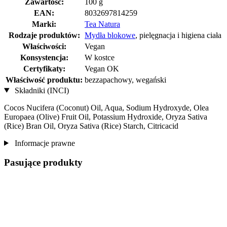
Zawartość:
100 g
EAN:
8032697814259
Marki:
Tea Natura
Rodzaje produktów:
Mydła blokowe
, pielęgnacja i higiena ciała
Właściwości:
Vegan
Konsystencja:
W kostce
Certyfikaty:
Vegan OK
Właściwość produktu:
bezzapachowy, wegański
Składniki (INCI)
Cocos Nucifera (Coconut) Oil, Aqua, Sodium Hydroxyde, Olea
Europaea (Olive) Fruit Oil, Potassium Hydroxide, Oryza Sativa
(Rice) Bran Oil, Oryza Sativa (Rice) Starch, Citricacid
Informacje prawne
Pasujące produkty