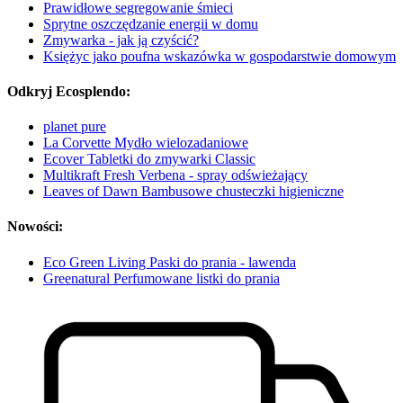
Prawidłowe segregowanie śmieci
Sprytne oszczędzanie energii w domu
Zmywarka - jak ją czyścić?
Księżyc jako poufna wskazówka w gospodarstwie domowym
Odkryj Ecosplendo:
planet pure
La Corvette Mydło wielozadaniowe
Ecover Tabletki do zmywarki Classic
Multikraft Fresh Verbena - spray odświeżający
Leaves of Dawn Bambusowe chusteczki higieniczne
Nowości:
Eco Green Living Paski do prania - lawenda
Greenatural Perfumowane listki do prania