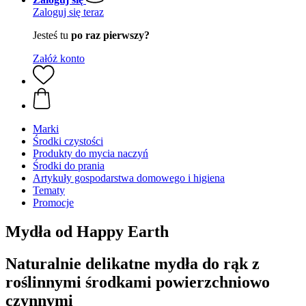
Zaloguj się teraz
Jesteś tu
po raz pierwszy?
Załóż konto
Marki
Środki czystości
Produkty do mycia naczyń
Środki do prania
Artykuły gospodarstwa domowego i higiena
Tematy
Promocje
Mydła od Happy Earth
Naturalnie delikatne mydła do rąk z
roślinnymi środkami powierzchniowo
czynnymi