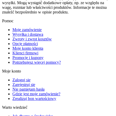
wysyłki. Mogą wystąpić dodatkowe opłaty, np. ze względu na
wagę, rozmiar lub właściwości produktów. Informacje te można
znaleźć bezpośrednio w opisie produktu.
Pomoc
Moje zamówienie
Wysyłka i dostawa
Zwroty i zwrot kosztów
Opcje płatności
Moje konto klienta
Klienci firmowi
Promocje i kupony
Potrzebujesz więcej pomocy?
Moje konto
Zaloguj się
Zarejestruj się
Nie pamiętam hasła
Gdzie jest moje zamówienie?
Zrealizuj bon wartościowy
Warto wiedzieć