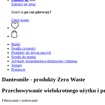
Zaloguj się teraz
Jesteś tu
po raz pierwszy?
Załóż konto
Marki
Środki czystości
Produkty do mycia naczyń
Środki do prania
Artykuły gospodarstwa domowego i higiena
Tematy
Promocje
Dantesmile - produkty Zero Waste
Przechowywanie wielokrotnego użytku i pr
Filtrowanie i sortowanie