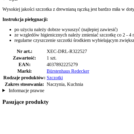
Wysokiej jakości szczotka z drewnianą rączką jest bardzo miła w do
Instrukcja pielęgnacji:
po użyciu należy dobrze wysuszyć (najlepiej zawiesić)
ze wzgledów higienicznych należy zmieniać szczotkę co 2 - 4 
regularne czyszczenie szczotki środkiem wybielającym zwiększa
Nr art.:
XEC-DRL-R322527
Zawartość:
1 szt.
EAN:
4037892225279
Marki:
Bürstenhaus Redecker
Rodzaje produktów:
Szczotki
Zakres stosowania:
Naczynia, Kuchnia
Informacje prawne
Pasujące produkty