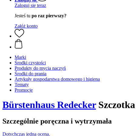
Zaloguj się teraz
Jesteś tu
po raz pierwszy?
Załóż konto
Marki
Środki czystości
Produkty do mycia naczyń
Środki do prania
Artykuły gospodarstwa domowego i higiena
Tematy
Promocje
Bürstenhaus Redecker
Szczotka 
Szczególnie poręczna i wytrzymała
Dotychczas jedna ocena.