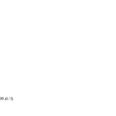
99 zł / l)