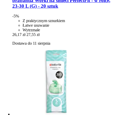
brabantia
Worki na śmieci PerfectFit -​ w rolce,
23-​30 L (G) -​ 20 sztuk
-5%
Z praktycznym sznurkiem
Łatwe usuwanie
Wytrzmałe
26,17 zł
27,55 zł
Dostawa do 11 sierpnia