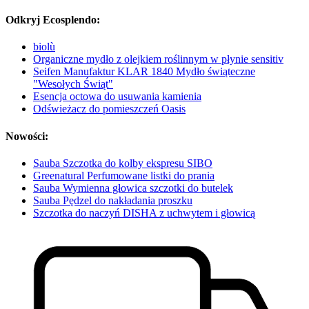
Odkryj Ecosplendo:
biolù
Organiczne mydło z olejkiem roślinnym w płynie sensitiv
Seifen Manufaktur KLAR 1840 Mydło świąteczne
"Wesołych Świąt"
Esencja octowa do usuwania kamienia
Odświeżacz do pomieszczeń Oasis
Nowości:
Sauba Szczotka do kolby ekspresu SIBO
Greenatural Perfumowane listki do prania
Sauba Wymienna głowica szczotki do butelek
Sauba Pędzel do nakładania proszku
Szczotka do naczyń DISHA z uchwytem i głowicą