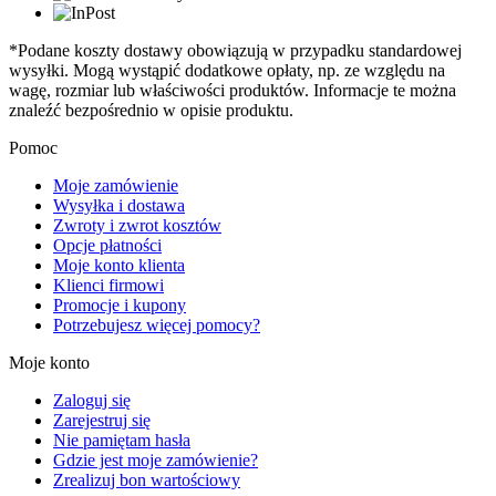
*Podane koszty dostawy obowiązują w przypadku standardowej
wysyłki. Mogą wystąpić dodatkowe opłaty, np. ze względu na
wagę, rozmiar lub właściwości produktów. Informacje te można
znaleźć bezpośrednio w opisie produktu.
Pomoc
Moje zamówienie
Wysyłka i dostawa
Zwroty i zwrot kosztów
Opcje płatności
Moje konto klienta
Klienci firmowi
Promocje i kupony
Potrzebujesz więcej pomocy?
Moje konto
Zaloguj się
Zarejestruj się
Nie pamiętam hasła
Gdzie jest moje zamówienie?
Zrealizuj bon wartościowy