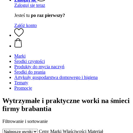
Zaloguj się teraz
Jesteś tu
po raz pierwszy?
Załóż konto
Marki
Środki czystości
Produkty do mycia naczyń
Środki do prania
Artykuły gospodarstwa domowego i higiena
Tematy
Promocje
Wytrzymałe i praktyczne worki na śmieci
firmy brabantia
Filtrowanie i sortowanie
Ceny
Marki
Właściwości
Materiał