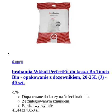
6 opcji
brabantia
Wkład PerfectFit do kosza Bo Touch
Bin -​ opakowanie z dozownikiem, 20-​25L (J) -​
40 szt.
-5%
Dopasowane do koszy na śmieci brabantia
Ze zintegrowanym sznurkiem
Bardzo wytrzymałe
41,44 zł
43,63 zł