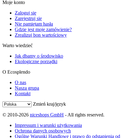
Moje konto
Zaloguj się
Zarejestruj się
Nie pamiętam hasła
Gdzie jest moje zamówienie?
Zrealizuj bon wartościowy
Warto wiedzieć
Jak dbamy o środowisko
Ekologiczne porządki
O Ecosplendo
O nas
Nasza grupa
Kontakt
Zmień kraj/język
© 2010-2026
niceshops GmbH
- All rights reserved.
Impressum i warunki użytkowania
Ochrona danych osobowych
Ogólne Warunki Handlowe i prawo do odstąpienia od