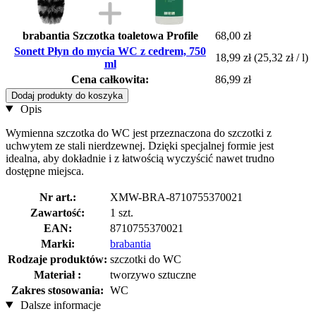
brabantia Szczotka toaletowa Profile
68,00 zł
Sonett Płyn do mycia WC z cedrem, 750
18,99 zł
(25,32 zł / l)
ml
Cena całkowita:
86,99 zł
Dodaj produkty do koszyka
Opis
Wymienna szczotka do WC jest przeznaczona do szczotki z
uchwytem ze stali nierdzewnej. Dzięki specjalnej formie jest
idealna, aby dokładnie i z łatwością wyczyścić nawet trudno
dostępne miejsca.
Nr art.:
XMW-BRA-8710755370021
Zawartość:
1 szt.
EAN:
8710755370021
Marki:
brabantia
Rodzaje produktów:
szczotki do WC
Materiał :
tworzywo sztuczne
Zakres stosowania:
WC
Dalsze informacje