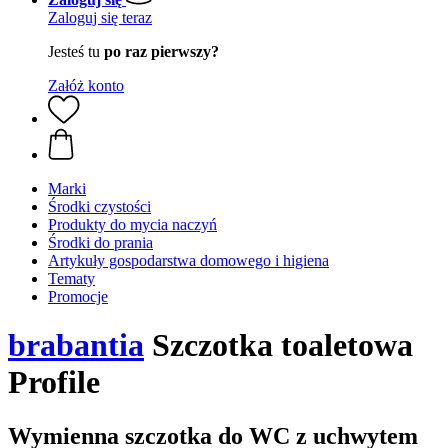
Zaloguj się teraz
Jesteś tu
po raz pierwszy?
Załóż konto
Marki
Środki czystości
Produkty do mycia naczyń
Środki do prania
Artykuły gospodarstwa domowego i higiena
Tematy
Promocje
brabantia
Szczotka toaletowa
Profile
Wymienna szczotka do WC z uchwytem