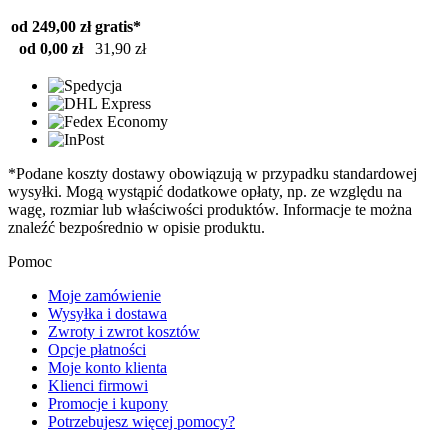
od 249,00 zł
gratis*
od 0,00 zł
31,90 zł
*Podane koszty dostawy obowiązują w przypadku standardowej
wysyłki. Mogą wystąpić dodatkowe opłaty, np. ze względu na
wagę, rozmiar lub właściwości produktów. Informacje te można
znaleźć bezpośrednio w opisie produktu.
Pomoc
Moje zamówienie
Wysyłka i dostawa
Zwroty i zwrot kosztów
Opcje płatności
Moje konto klienta
Klienci firmowi
Promocje i kupony
Potrzebujesz więcej pomocy?