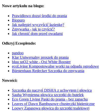
Nowe artykułu na blogu:
Prawidłowo dozuj środki do prania
Biopuro
Jak najlepiej wyczyścić łazienkę?
Zmywarka - jak ją czyścić?
Jak chronić dom przed owadami
Odkryj Ecosplendo:
pandoo
Klar Uniwersalny proszek do prania
bluu snO2 white - Oxi White Booster
ecoLiving Kompostowalne worki na odpadu ogrodowe
Bürstenhaus Redecker Szczotka do zmywania
Nowości:
Szczotka do naczyń DISHA z uchwytem i głowicą
Sauba Wymienna głowica szczotki do butelek
Eco Green Living Paski do prania - bez zapachu
Leaves of Dawn Bambusowe chusteczki higieniczne
Loowy Zapasowa głowica do szczotki toaletowej