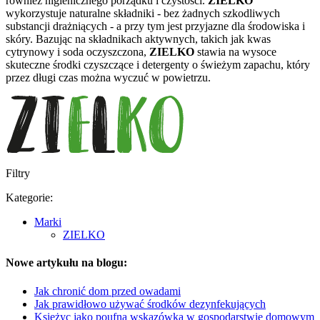
również higienicznego porządku i czystości.
ZIELKO
wykorzystuje naturalne składniki - bez żadnych szkodliwych
substancji drażniących - a przy tym jest przyjazne dla środowiska i
skóry. Bazując na składnikach aktywnych, takich jak kwas
cytrynowy i soda oczyszczona,
ZIELKO
stawia na wysoce
skuteczne środki czyszczące i detergenty o świeżym zapachu, który
przez długi czas można wyczuć w powietrzu.
Filtry
Kategorie:
Marki
ZIELKO
Nowe artykułu na blogu:
Jak chronić dom przed owadami
Jak prawidłowo używać środków dezynfekujących
Księżyc jako poufna wskazówka w gospodarstwie domowym