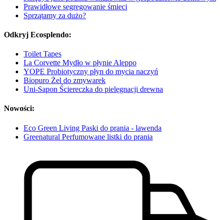
Prawidłowe segregowanie śmieci
Sprzątamy za dużo?
Odkryj Ecosplendo:
Toilet Tapes
La Corvette Mydło w płynie Aleppo
YOPE Probiotyczny płyn do mycia naczyń
Biopuro Żel do zmywarek
Uni-Sapon Ściereczka do pielęgnacji drewna
Nowości:
Eco Green Living Paski do prania - lawenda
Greenatural Perfumowane listki do prania