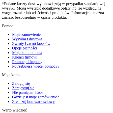
*Podane koszty dostawy obowiązują w przypadku standardowej
wysyłki. Mogą wystąpić dodatkowe opłaty, np. ze względu na
wagę, rozmiar lub właściwości produktów. Informacje te można
znaleźć bezpośrednio w opisie produktu.
Pomoc
Moje zamówienie
Wysyłka i dostawa
Zwroty i zwrot kosztów
Opcje płatności
Moje konto klienta
Klienci firmowi
Promocje i kupony
Potrzebujesz więcej pomocy?
Moje konto
Zaloguj się
Zarejestruj się
Nie pamiętam hasła
Gdzie jest moje zamówienie?
Zrealizuj bon wartościowy
Warto wiedzieć