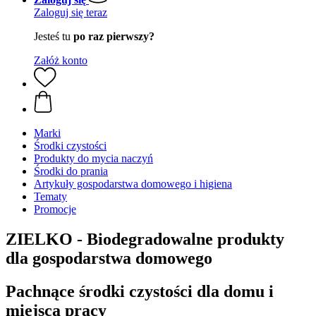
Zaloguj się teraz
Jesteś tu
po raz pierwszy?
Załóż konto
Marki
Środki czystości
Produkty do mycia naczyń
Środki do prania
Artykuły gospodarstwa domowego i higiena
Tematy
Promocje
ZIELKO - Biodegradowalne produkty
dla gospodarstwa domowego
Pachnące środki czystości dla domu i
miejsca pracy