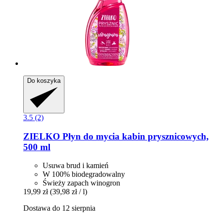
Do koszyka
3.5 (2)
ZIELKO
Płyn do mycia kabin prysznicowych,
500 ml
Usuwa brud i kamień
W 100% biodegradowalny
Świeży zapach winogron
19,99 zł
(39,98 zł / l)
Dostawa do 12 sierpnia