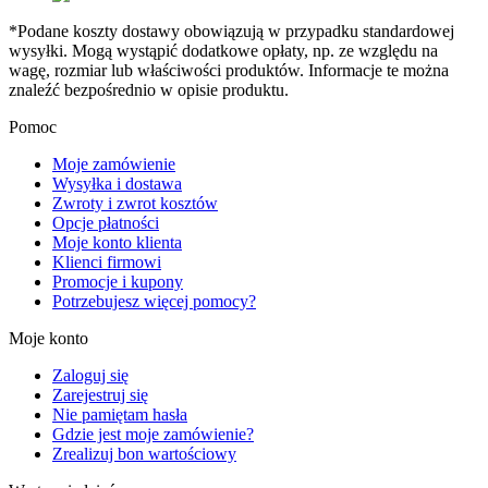
*Podane koszty dostawy obowiązują w przypadku standardowej
wysyłki. Mogą wystąpić dodatkowe opłaty, np. ze względu na
wagę, rozmiar lub właściwości produktów. Informacje te można
znaleźć bezpośrednio w opisie produktu.
Pomoc
Moje zamówienie
Wysyłka i dostawa
Zwroty i zwrot kosztów
Opcje płatności
Moje konto klienta
Klienci firmowi
Promocje i kupony
Potrzebujesz więcej pomocy?
Moje konto
Zaloguj się
Zarejestruj się
Nie pamiętam hasła
Gdzie jest moje zamówienie?
Zrealizuj bon wartościowy