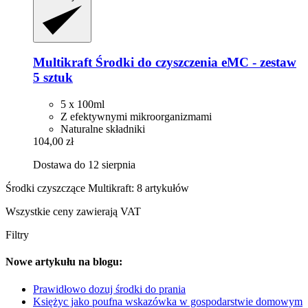
Multikraft
Środki do czyszczenia eMC -​ zestaw
5 sztuk
5 x 100ml
Z efektywnymi mikroorganizmami
Naturalne składniki
104,00 zł
Dostawa do 12 sierpnia
Środki czyszczące Multikraft: 8 artykułów
Wszystkie ceny zawierają VAT
Filtry
Nowe artykułu na blogu:
Prawidłowo dozuj środki do prania
Księżyc jako poufna wskazówka w gospodarstwie domowym