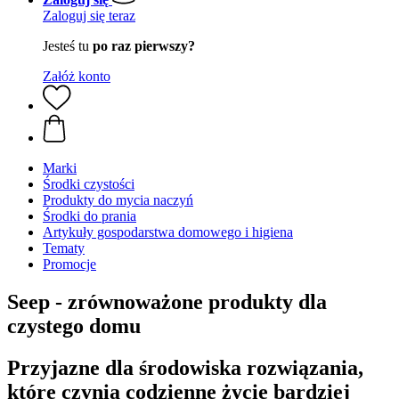
Zaloguj się teraz
Jesteś tu
po raz pierwszy?
Załóż konto
Marki
Środki czystości
Produkty do mycia naczyń
Środki do prania
Artykuły gospodarstwa domowego i higiena
Tematy
Promocje
Seep - zrównoważone produkty dla
czystego domu
Przyjazne dla środowiska rozwiązania,
które czynią codzienne życie bardziej