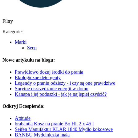
Filtry
Kategorie:
Marki
Seep
Nowe artykułu na blogu:
Prawidłowo dozuj środki do prania
Ekologiczne detergenty
Legendy o praniu odzieży - i czy są one prawdziwe
Sprytne oszczędzanie energii w domu
Kanapa i jej poduszki - jak je najlepiej czyścić?
Odkryj Ecosplendo:
Attitude
brabantia Kosz na pranie Bo Hi, 2 x 45 l
Seifen Manufaktur KLAR 1840 Mydło kokosowe
BANBU Mydelniczka mała