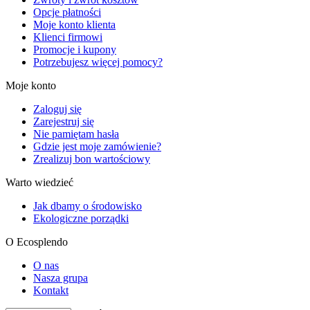
Opcje płatności
Moje konto klienta
Klienci firmowi
Promocje i kupony
Potrzebujesz więcej pomocy?
Moje konto
Zaloguj się
Zarejestruj się
Nie pamiętam hasła
Gdzie jest moje zamówienie?
Zrealizuj bon wartościowy
Warto wiedzieć
Jak dbamy o środowisko
Ekologiczne porządki
O Ecosplendo
O nas
Nasza grupa
Kontakt