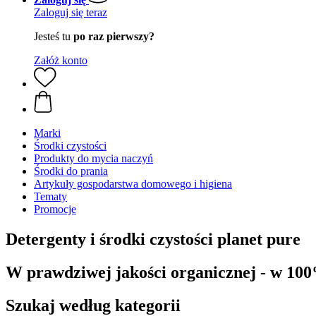
Zaloguj się teraz
Jesteś tu
po raz pierwszy?
Załóż konto
Marki
Środki czystości
Produkty do mycia naczyń
Środki do prania
Artykuły gospodarstwa domowego i higiena
Tematy
Promocje
Detergenty i środki czystości planet pure
W prawdziwej jakości organicznej - w 100
Szukaj według kategorii