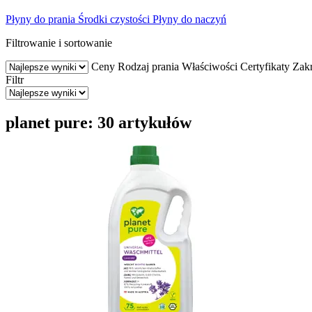
Płyny do prania
Środki czystości
Płyny do naczyń
Filtrowanie i sortowanie
Ceny
Rodzaj prania
Właściwości
Certyfikaty
Zakr
Filtr
planet pure: 30 artykułów