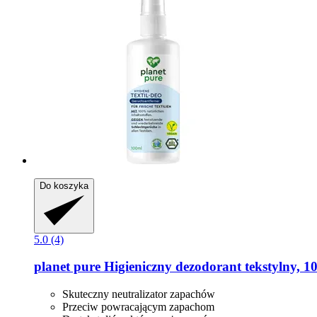
Do koszyka
5.0 (4)
planet pure
Higieniczny dezodorant tekstylny, 1
Skuteczny neutralizator zapachów
Przeciw powracającym zapachom