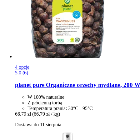
4 opcje
5.0 (6)
planet pure
Organiczne orzechy mydlane, 200 W 
W 100% naturalne
Z płócienną torbą
Temperatura prania: 30°C - 95°C
66,79 zł
(66,79 zł / kg)
Dostawa do 11 sierpnia