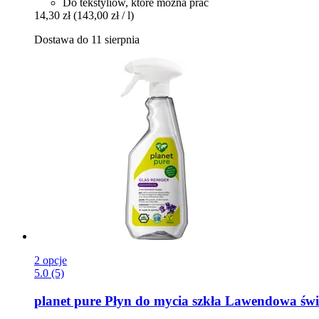
Do tekstyliów, które można prać
14,30 zł
(143,00 zł / l)
Dostawa do 11 sierpnia
2 opcje
5.0 (5)
planet pure
Płyn do mycia szkła Lawendowa świe