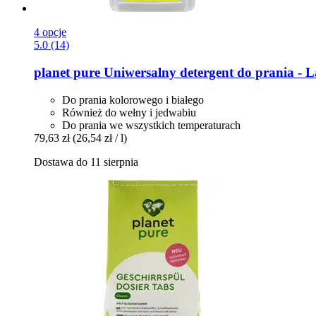
4 opcje
5.0 (14)
planet pure
Uniwersalny detergent do prania -​ L
Do prania kolorowego i białego
Również do wełny i jedwabiu
Do prania we wszystkich temperaturach
79,63 zł
(26,54 zł / l)
Dostawa do 11 sierpnia