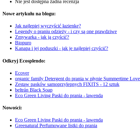
Nie jest dostępna żadna recenzja
Nowe artykułu na blogu:
Jak najlepiej wyczyścić łazienkę?
Legendy o praniu odzieży - i czy są one prawdziwe
Zmywarka - jak ją czyścić?
Biopuro
Kanapa i jej poduszki - jak je najlepiej czyścić?
Odkryj Ecosplendo:
Ecover
organic family Detergent do prania w płynie Summertime Love
Zestaw pasków samoprzylepnych FIXITS - 12 sztuk
beltrán Black Soap
Eco Green Living Paski do prania - lawenda
Nowości:
Eco Green Living Paski do prania - lawenda
Greenatural Perfumowane listki do prania