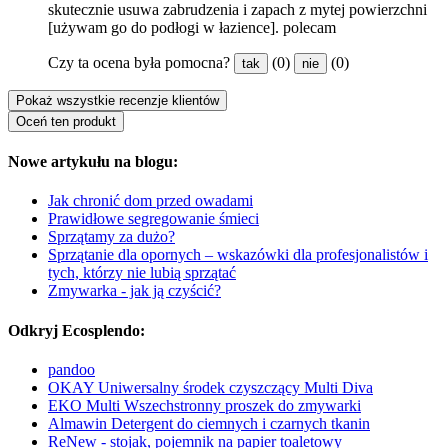
skutecznie usuwa zabrudzenia i zapach z mytej powierzchni
[używam go do podłogi w łazience]. polecam
Czy ta ocena była pomocna?
(0)
(0)
tak
nie
Pokaż wszystkie recenzje klientów
Oceń ten produkt
Nowe artykułu na blogu:
Jak chronić dom przed owadami
Prawidłowe segregowanie śmieci
Sprzątamy za dużo?
Sprzątanie dla opornych – wskazówki dla profesjonalistów i
tych, którzy nie lubią sprzątać
Zmywarka - jak ją czyścić?
Odkryj Ecosplendo:
pandoo
OKAY Uniwersalny środek czyszczący Multi Diva
EKO Multi Wszechstronny proszek do zmywarki
Almawin Detergent do ciemnych i czarnych tkanin
ReNew - stojak, pojemnik na papier toaletowy