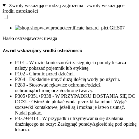
Zwroty wskazujące rodzaj zagrożenia i zwroty wskazujące
środki ostrożności
Hasło ostrzegawcze: uwaga
Zwrot wskazujący środki ostrożności:
P101 - W razie konieczności zasięgnięcia porady lekarza
należy pokazać pojemnik lub etykietę.
P102 - Chronić przed dziećmi.
P264 - Dokładnie umyć dużą ilością wody po użyciu.
P280 - Stosować rękawice ochronne/odzież
ochronną/ochronę oczu/ochronę twarzy.
P305+P351+P338 - W PRZYPADKU DOSTANIA SIĘ DO
OCZU: Ostrożnie płukać wodą przez kilka minut. Wyjąć
soczewki kontaktowe, jeżeli są i można je łatwo usunąć.
Nadal płukać.
P337+P313 - W przypadku utrzymywania się działania
drażniącego na oczy: Zasięgnąć porady/zgłosić się pod opiekę
lekarza.