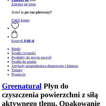
Zaloguj się teraz
Jesteś tu
po raz pierwszy?
Załóż konto
Koszyk
0,00 zł
Marki
Środki czystości
Produkty do mycia naczyń
Środki do prania
Artykuły gospodarstwa domowego i higiena
Tematy
Promocje
Greenatural
Płyn do
czyszczenia powierzchni z siłą
aktywnego tlenu, Opakowanie