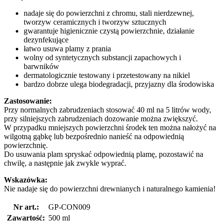
nadaje się do powierzchni z chromu, stali nierdzewnej,
tworzyw ceramicznych i tworzyw sztucznych
gwarantuje higienicznie czystą powierzchnie, działanie
dezynfekujące
łatwo usuwa plamy z prania
wolny od syntetycznych substancji zapachowych i
barwników
dermatologicznie testowany i przetestowany na nikiel
bardzo dobrze ulega biodegradacji, przyjazny dla środowiska
Zastosowanie:
Przy normalnych zabrudzeniach stosować 40 ml na 5 litrów wody,
przy silniejszych zabrudzeniach dozowanie można zwiększyć.
W przypadku mniejszych powierzchni środek ten można nałożyć na
wilgotną gąbkę lub bezpośrednio nanieść na odpowiednią
powierzchnię.
Do usuwania plam spryskać odpowiednią plamę, pozostawić na
chwilę, a następnie jak zwykle wyprać.
Wskazówka:
Nie nadaje się do powierzchni drewnianych i naturalnego kamienia!
Nr art.:
GP-CON009
Zawartość:
500 ml