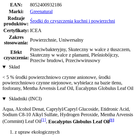
EAN:
8052400932186
Marki:
Greenatural
Rodzaje
Środki do czyszczenia kuchni i powierzchni
produktów:
Certyfikaty:
ICEA
Zakres
Powierzchnie, Uniwersalny
stosowania:
Przeciwbakteryjny, Skuteczny w walce z tłuszczem,
Efekt
Skuteczny w walce z plamami, Pleśniobójczy,
czyszczenia:
Przeciw brudowi, Przeciwwirusowy
Skład
< 5 % środki powierzchniowo czynne anionowe, środki
powierzchniowo czynne niejonowe, wybielacz na bazie tlenu,
fosforany, Mentha Arvensis Leaf Oil, Eucalyptus Globulus Leaf Oil
Składniki (INCI)
Aqua, Alcohol Denat, Caprylyl/Capryl Glucoside, Etidronic Acid,
Sodium C8-10 Alkyl Sulfate, Hydrogen Peroxide, Mentha Arvensis
[1]
[1]
(Cornmint) Leaf Oil
,
Eucalyptus Globulus Leaf Oil
z upraw ekologicznych