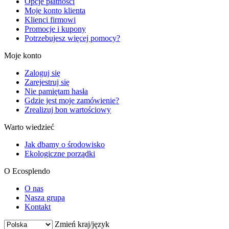
Opcje płatności
Moje konto klienta
Klienci firmowi
Promocje i kupony
Potrzebujesz więcej pomocy?
Moje konto
Zaloguj się
Zarejestruj się
Nie pamiętam hasła
Gdzie jest moje zamówienie?
Zrealizuj bon wartościowy
Warto wiedzieć
Jak dbamy o środowisko
Ekologiczne porządki
O Ecosplendo
O nas
Nasza grupa
Kontakt
Zmień kraj/język