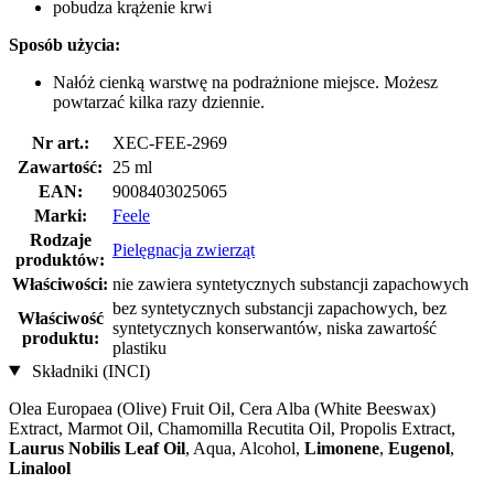
pobudza krążenie krwi
Sposób użycia:
Nałóż cienką warstwę na podrażnione miejsce. Możesz
powtarzać kilka razy dziennie.
Nr art.:
XEC-FEE-2969
Zawartość:
25 ml
EAN:
9008403025065
Marki:
Feele
Rodzaje
Pielęgnacja zwierząt
produktów:
Właściwości:
nie zawiera syntetycznych substancji zapachowych
bez syntetycznych substancji zapachowych, bez
Właściwość
syntetycznych konserwantów, niska zawartość
produktu:
plastiku
Składniki (INCI)
Olea Europaea (Olive) Fruit Oil, Cera Alba (White Beeswax)
Extract, Marmot Oil, Chamomilla Recutita Oil, Propolis Extract,
Laurus Nobilis Leaf Oil
, Aqua, Alcohol,
Limonene
,
Eugenol
,
Linalool