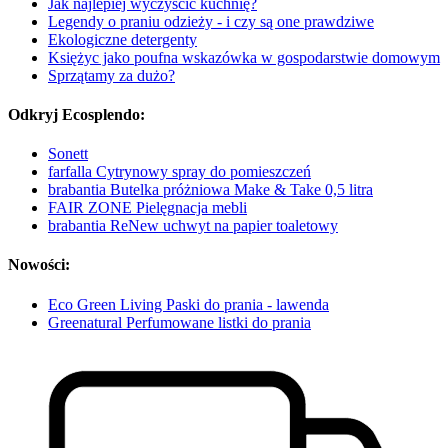
Jak najlepiej wyczyścić kuchnię?
Legendy o praniu odzieży - i czy są one prawdziwe
Ekologiczne detergenty
Księżyc jako poufna wskazówka w gospodarstwie domowym
Sprzątamy za dużo?
Odkryj Ecosplendo:
Sonett
farfalla Cytrynowy spray do pomieszczeń
brabantia Butelka próżniowa Make & Take 0,5 litra
FAIR ZONE Pielęgnacja mebli
brabantia ReNew uchwyt na papier toaletowy
Nowości:
Eco Green Living Paski do prania - lawenda
Greenatural Perfumowane listki do prania