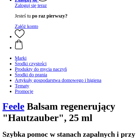
Zaloguj się teraz
Jesteś tu
po raz pierwszy?
Załóż konto
Marki
Środki czystości
Produkty do mycia naczyń
Środki do prania
Artykuły gospodarstwa domowego i higiena
Tematy
Promocje
Feele
Balsam regenerujący
"Hautzauber", 25 ml
Szybka pomoc w stanach zapalnych i przy