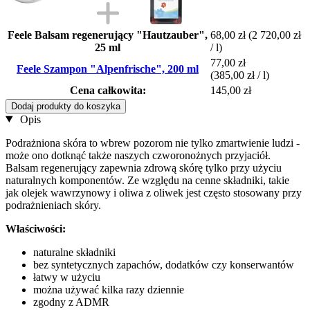
Feele Balsam regenerujący "Hautzauber",
68,00 zł
(2 720,00 zł
25 ml
/ l)
77,00 zł
Feele Szampon "Alpenfrische", 200 ml
(385,00 zł / l)
Cena całkowita:
145,00 zł
Dodaj produkty do koszyka
Opis
Podrażniona skóra to wbrew pozorom nie tylko zmartwienie ludzi -
może ono dotknąć także naszych czworonożnych przyjaciół.
Balsam regenerujący zapewnia zdrową skórę tylko przy użyciu
naturalnych komponentów. Ze względu na cenne składniki, takie
jak olejek wawrzynowy i oliwa z oliwek jest często stosowany przy
podrażnieniach skóry.
Właściwości:
naturalne składniki
bez syntetycznych zapachów, dodatków czy konserwantów
łatwy w użyciu
można używać kilka razy dziennie
zgodny z ADMR