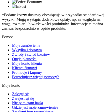
*Podane koszty dostawy obowiązują w przypadku standardowej
wysyłki. Mogą wystąpić dodatkowe opłaty, np. ze względu na
wagę, rozmiar lub właściwości produktów. Informacje te można
znaleźć bezpośrednio w opisie produktu.
Pomoc
Moje zamówienie
Wysyłka i dostawa
Zwroty i zwrot kosztów
Opcje płatności
Moje konto klienta
Klienci firmowi
Promocje i kupony
Potrzebujesz więcej pomocy?
Moje konto
Zaloguj się
Zarejestruj się
Nie pamiętam hasła
Gdzie jest moje zamówienie?
Zrealizuj bon wartościowy