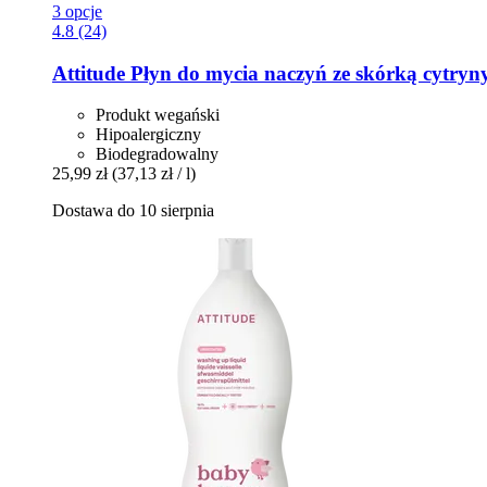
3 opcje
4.8 (24)
Attitude
Płyn do mycia naczyń ze skórką cytryny
Produkt wegański
Hipoalergiczny
Biodegradowalny
25,99 zł
(37,13 zł / l)
Dostawa do 10 sierpnia