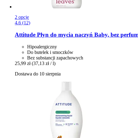
2 opcje
4.6 (12)
Attitude
Płyn do mycia naczyń Baby, bez perfum
Hipoalergiczny
Do butelek i smoczków
Bez substancji zapachowych
25,99 zł
(37,13 zł / l)
Dostawa do 10 sierpnia