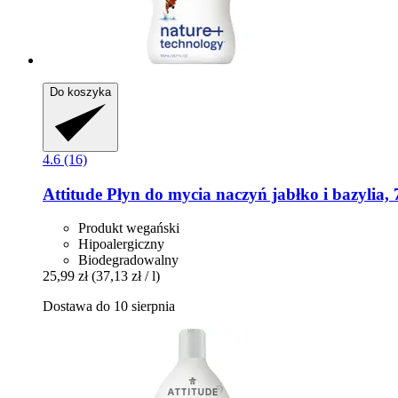
Do koszyka
4.6 (16)
Attitude
Płyn do mycia naczyń jabłko i bazylia, 
Produkt wegański
Hipoalergiczny
Biodegradowalny
25,99 zł
(37,13 zł / l)
Dostawa do 10 sierpnia