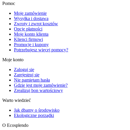
Pomoc
Moje zamówienie
Wysyłka i dostawa
Zwroty i zwrot kosztów
Opcje płatności
Moje konto klienta
Klienci firmowi
Promocje i kupony
Potrzebujesz więcej pomocy?
Moje konto
Zaloguj się
Zarejestruj się
Nie pamiętam hasła
Gdzie jest moje zamówienie?
Zrealizuj bon wartościowy
Warto wiedzieć
Jak dbamy o środowisko
Ekologiczne porządki
O Ecosplendo