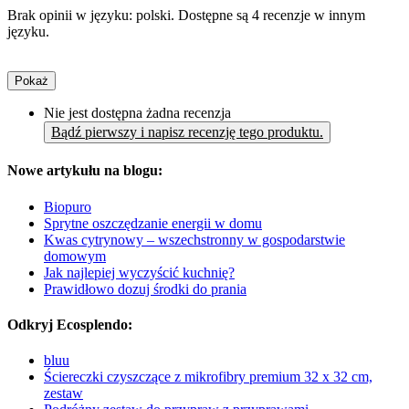
Brak opinii w języku: polski. Dostępne są 4 recenzje w innym
języku.
Pokaż
Nie jest dostępna żadna recenzja
Bądź pierwszy i napisz recenzję tego produktu.
Nowe artykułu na blogu:
Biopuro
Sprytne oszczędzanie energii w domu
Kwas cytrynowy – wszechstronny w gospodarstwie
domowym
Jak najlepiej wyczyścić kuchnię?
Prawidłowo dozuj środki do prania
Odkryj Ecosplendo:
bluu
Ściereczki czyszczące z mikrofibry premium 32 x 32 cm,
zestaw