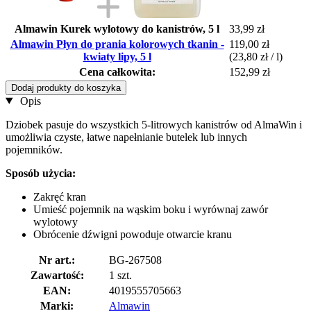
Almawin Kurek wylotowy do kanistrów, 5 l
33,99 zł
Almawin Płyn do prania kolorowych tkanin -
119,00 zł
kwiaty lipy, 5 l
(23,80 zł / l)
Cena całkowita:
152,99 zł
Dodaj produkty do koszyka
Opis
Dziobek pasuje do wszystkich 5-litrowych kanistrów od AlmaWin i
umożliwia czyste, łatwe napełnianie butelek lub innych
pojemników.
Sposób użycia:
Zakręć kran
Umieść pojemnik na wąskim boku i wyrównaj zawór
wylotowy
Obrócenie dźwigni powoduje otwarcie kranu
Nr art.:
BG-267508
Zawartość:
1 szt.
EAN:
4019555705663
Marki:
Almawin