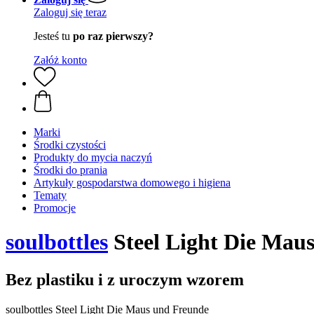
Zaloguj się teraz
Jesteś tu
po raz pierwszy?
Załóż konto
Marki
Środki czystości
Produkty do mycia naczyń
Środki do prania
Artykuły gospodarstwa domowego i higiena
Tematy
Promocje
soulbottles
Steel Light Die Mau
Bez plastiku i z uroczym wzorem
soulbottles Steel Light Die Maus und Freunde