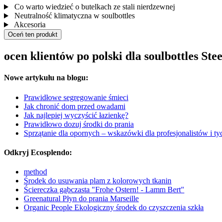
Co warto wiedzieć o butelkach ze stali nierdzewnej
Neutralność klimatyczna w soulbottles
Akcesoria
Oceń ten produkt
ocen klientów po polski dla soulbottles St
Nowe artykułu na blogu:
Prawidłowe segregowanie śmieci
Jak chronić dom przed owadami
Jak najlepiej wyczyścić łazienkę?
Prawidłowo dozuj środki do prania
Sprzątanie dla opornych – wskazówki dla profesjonalistów i tyc
Odkryj Ecosplendo:
method
Środek do usuwania plam z kolorowych tkanin
Ściereczka gąbczasta "Frohe Ostern! - Lamm Bert"
Greenatural Płyn do prania Marseille
Organic People Ekologiczny środek do czyszczenia szkła