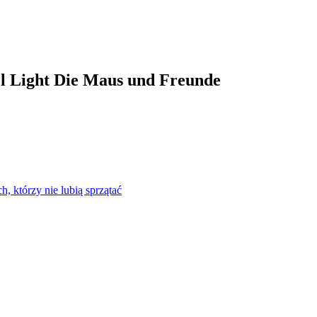
eel Light Die Maus und Freunde
h, którzy nie lubią sprzątać