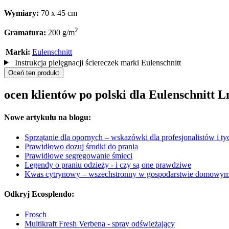
Wymiary:
70 x 45 cm
2
Gramatura:
200 g/m
Marki:
Eulenschnitt
Instrukcja pielęgnacji ściereczek marki Eulenschnitt
Oceń ten produkt
ocen klientów po polski dla Eulenschnitt L
Nowe artykułu na blogu:
Sprzątanie dla opornych – wskazówki dla profesjonalistów i tyc
Prawidłowo dozuj środki do prania
Prawidłowe segregowanie śmieci
Legendy o praniu odzieży - i czy są one prawdziwe
Kwas cytrynowy – wszechstronny w gospodarstwie domowy
Odkryj Ecosplendo:
Frosch
Multikraft Fresh Verbena - spray odświeżający