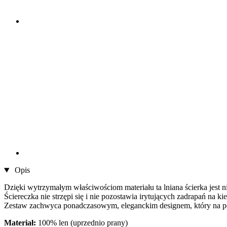
Opis
Dzięki wytrzymałym właściwościom materiału ta lniana ścierka je
Ściereczka nie strzępi się i nie pozostawia irytujących zadrapań na k
Zestaw zachwyca ponadczasowym, eleganckim designem, który na p
Materiał:
100% len (uprzednio prany)