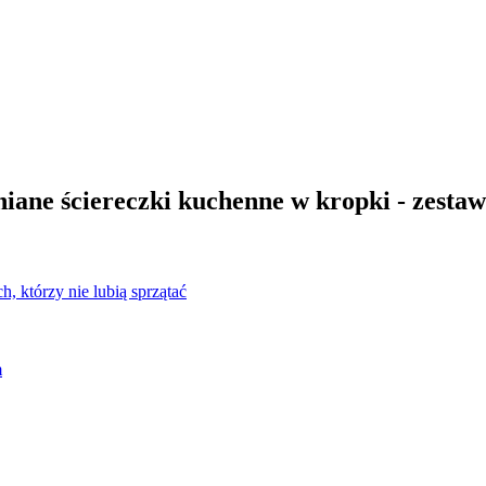
niane ściereczki kuchenne w kropki - zestaw
h, którzy nie lubią sprzątać
m