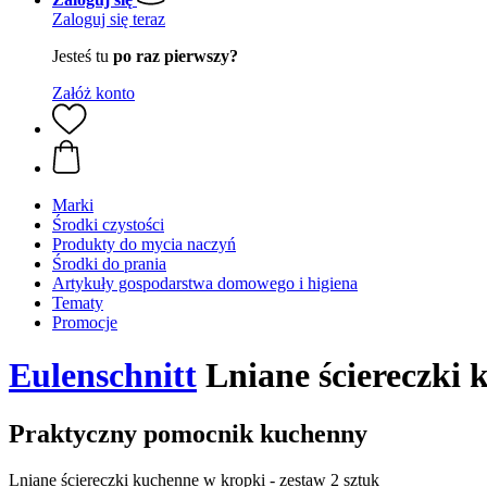
Zaloguj się teraz
Jesteś tu
po raz pierwszy?
Załóż konto
Marki
Środki czystości
Produkty do mycia naczyń
Środki do prania
Artykuły gospodarstwa domowego i higiena
Tematy
Promocje
Eulenschnitt
Lniane ściereczki 
Praktyczny pomocnik kuchenny
Lniane ściereczki kuchenne w kropki - zestaw 2 sztuk