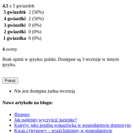
4,5
z 5 gwiazdek
5 gwiazdek
2
(50%)
4 gwiazdki
2
(50%)
3 gwiazdki
0
(0%)
2 gwiazdki
0
(0%)
1 gwiazdka
0
(0%)
4
oceny
Brak opinii w języku: polski. Dostępne są 3 recenzje w innym
języku.
Pokaż
Nie jest dostępna żadna recenzja
Nowe artykułu na blogu:
Biopuro
Jak najlepiej wyczyścić łazienkę?
Księżyc jako poufna wskazówka w gospodarstwie domowym
Kwas cytrynowy – wszechstronny w gospodarstwie