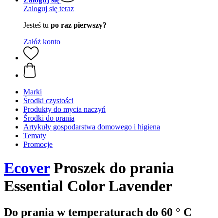
Zaloguj się teraz
Jesteś tu
po raz pierwszy?
Załóż konto
Marki
Środki czystości
Produkty do mycia naczyń
Środki do prania
Artykuły gospodarstwa domowego i higiena
Tematy
Promocje
Ecover
Proszek do prania
Essential Color Lavender
Do prania w temperaturach do 60 ° C