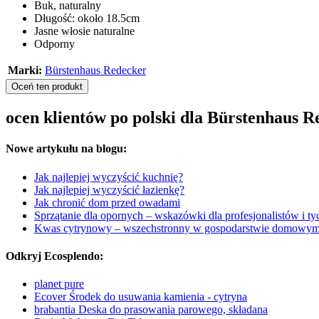
Buk, naturalny
Długość: około 18.5cm
Jasne włosie naturalne
Odporny
Marki:
Bürstenhaus Redecker
Oceń ten produkt
ocen klientów po polski dla Bürstenhaus R
Nowe artykułu na blogu:
Jak najlepiej wyczyścić kuchnię?
Jak najlepiej wyczyścić łazienkę?
Jak chronić dom przed owadami
Sprzątanie dla opornych – wskazówki dla profesjonalistów i tyc
Kwas cytrynowy – wszechstronny w gospodarstwie domowy
Odkryj Ecosplendo:
planet pure
Ecover Środek do usuwania kamienia - cytryna
brabantia Deska do prasowania parowego, składana