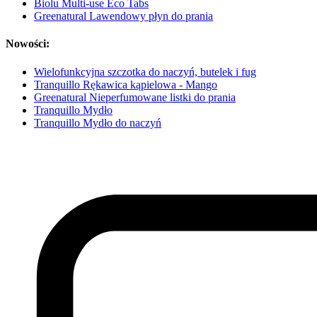
Biolu Multi-use Eco Tabs
Greenatural Lawendowy płyn do prania
Nowości:
Wielofunkcyjna szczotka do naczyń, butelek i fug
Tranquillo Rękawica kąpielowa - Mango
Greenatural Nieperfumowane listki do prania
Tranquillo Mydło
Tranquillo Mydło do naczyń