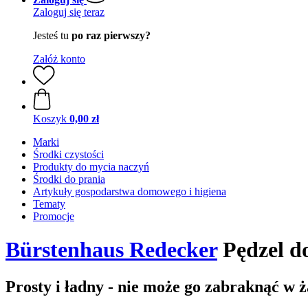
Zaloguj się teraz
Jesteś tu
po raz pierwszy?
Załóż konto
Koszyk
0,00 zł
Marki
Środki czystości
Produkty do mycia naczyń
Środki do prania
Artykuły gospodarstwa domowego i higiena
Tematy
Promocje
Bürstenhaus Redecker
Pędzel do
Prosty i ładny - nie może go zabraknąć w 