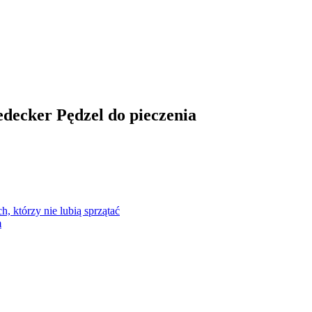
edecker Pędzel do pieczenia
h, którzy nie lubią sprzątać
m