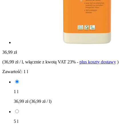
36,99 zł
(
36,99 zł / l
, włącznie z kwotą VAT 23%
-
plus koszty dostawy
)
Zawartość:
1 l
1 l
36,99 zł
(36,99 zł / l)
5 l