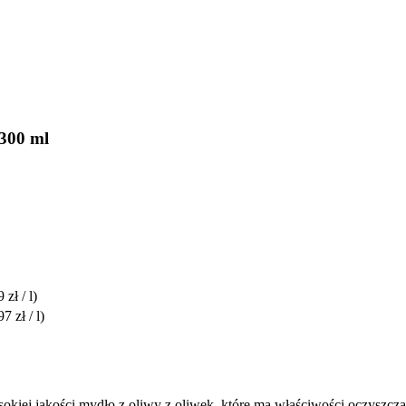
 300 ml
 zł / l)
7 zł / l)
kiej jakości mydło z oliwy z oliwek, które ma właściwości oczyszczają