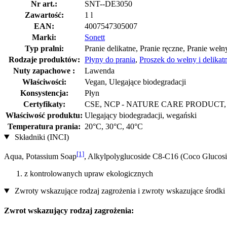
Nr art.:
SNT--DE3050
Zawartość:
1 l
EAN:
4007547305007
Marki:
Sonett
Typ pralni:
Pranie delikatne, Pranie ręczne, Pranie wełn
Rodzaje produktów:
Płyny do prania
,
Proszek do wełny i delikat
Nuty zapachowe :
Lawenda
Właściwości:
Vegan, Ulegające biodegradacji
Konsystencja:
Płyn
Certyfikaty:
CSE, NCP - NATURE CARE PRODUCT, V
Właściwość produktu:
Ulegający biodegradacji, wegański
Temperatura prania:
20°C, 30°C, 40°C
Składniki (INCI)
[1]
Aqua, Potassium Soap
, Alkylpolyglucoside C8-C16 (Coco Glucosid
z kontrolowanych upraw ekologicznych
Zwroty wskazujące rodzaj zagrożenia i zwroty wskazujące środki 
Zwrot wskazujący rodzaj zagrożenia: