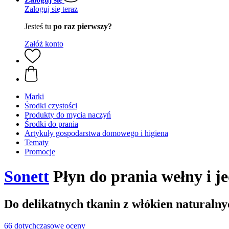
Zaloguj się teraz
Jesteś tu
po raz pierwszy?
Załóż konto
Marki
Środki czystości
Produkty do mycia naczyń
Środki do prania
Artykuły gospodarstwa domowego i higiena
Tematy
Promocje
Sonett
Płyn do prania wełny i je
Do delikatnych tkanin z włókien naturalny
66 dotychczasowe oceny