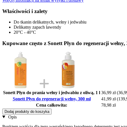
Więcej informacji na temat wysyłki i dostawy
Właściwości i zalety
Do tkanin delikatnych, wełny i jedwabiu
Delikatny zapach lawendy
20°C - 40°C
Kupowane często z Sonett Płyn do regeneracji wełny,
Sonett Płyn do prania wełny i jedwabiu z oliwą, 1 l
36,99 zł
(36,99
Sonett Płyn do regeneracji wełny, 300 ml
41,99 zł
(139,9
Cena całkowita:
78,98 zł
Dodaj produkty do koszyka
Opis
Punktem wyjścia dla tego wegańskiego łagodnego detergentu jest wyso