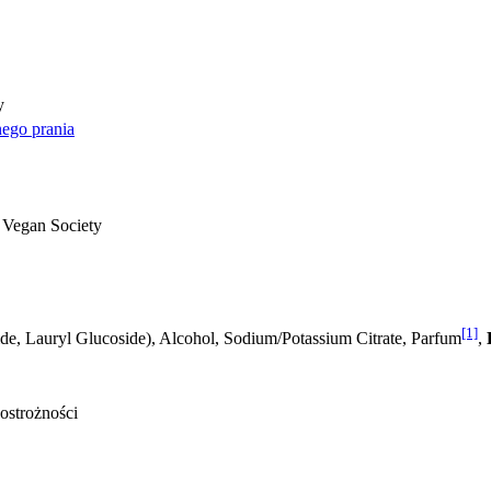
y
nego prania
egan Society
[1]
e, Lauryl Glucoside), Alcohol, Sodium/Potassium Citrate, Parfum
,
ostrożności