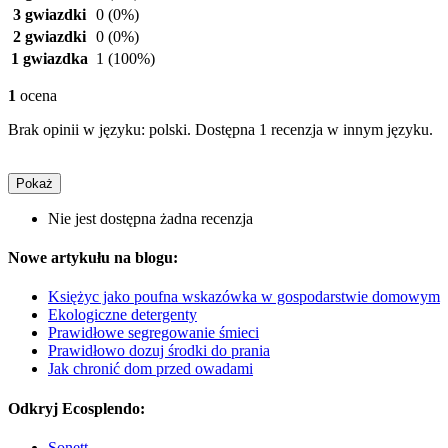
3 gwiazdki
0
(0%)
2 gwiazdki
0
(0%)
1 gwiazdka
1
(100%)
1
ocena
Brak opinii w języku: polski. Dostępna 1 recenzja w innym języku.
Pokaż
Nie jest dostępna żadna recenzja
Nowe artykułu na blogu:
Księżyc jako poufna wskazówka w gospodarstwie domowym
Ekologiczne detergenty
Prawidłowe segregowanie śmieci
Prawidłowo dozuj środki do prania
Jak chronić dom przed owadami
Odkryj Ecosplendo:
Sonett