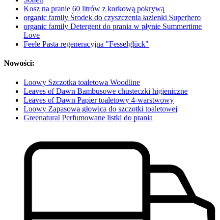
Kosz na pranie 60 litrów z korkową pokrywą
organic family Środek do czyszczenia łazienki Superhero
organic family Detergent do prania w płynie Summertime
Love
Feele Pasta regeneracyjna "Fesselglück"
Nowości:
Loowy Szczotka toaletowa Woodline
Leaves of Dawn Bambusowe chusteczki higieniczne
Leaves of Dawn Papier toaletowy 4-warstwowy
Loowy Zapasowa głowica do szczotki toaletowej
Greenatural Perfumowane listki do prania