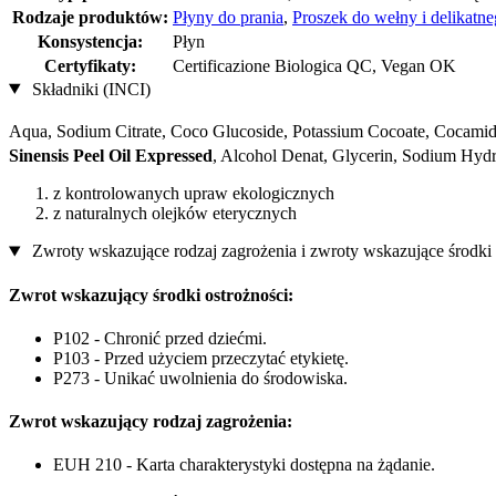
Rodzaje produktów:
Płyny do prania
,
Proszek do wełny i delikatne
Konsystencja:
Płyn
Certyfikaty:
Certificazione Biologica QC, Vegan OK
Składniki (INCI)
Aqua, Sodium Citrate, Coco Glucoside, Potassium Cocoate, Cocamid
Sinensis Peel Oil Expressed
, Alcohol Denat, Glycerin, Sodium Hyd
z kontrolowanych upraw ekologicznych
z naturalnych olejków eterycznych
Zwroty wskazujące rodzaj zagrożenia i zwroty wskazujące środki 
Zwrot wskazujący środki ostrożności:
P102 - Chronić przed dziećmi.
P103 - Przed użyciem przeczytać etykietę.
P273 - Unikać uwolnienia do środowiska.
Zwrot wskazujący rodzaj zagrożenia:
EUH 210 - Karta charakterystyki dostępna na żądanie.