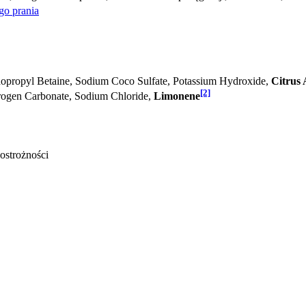
go prania
opropyl Betaine, Sodium Coco­ Sulfate, Potassium Hydroxide,
Citrus
[2]
rogen Carbonate, Sodium Chloride,
Limonene
ostrożności