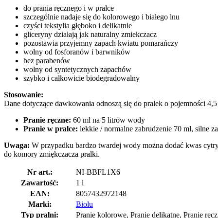
do prania ręcznego i w pralce
szczególnie nadaje się do kolorowego i białego lnu
czyści tekstylia głęboko i delikatnie
gliceryny działają jak naturalny zmiekczacz
pozostawia przyjemny zapach kwiatu pomarańczy
wolny od fosforanów i barwników
bez parabenów
wolny od syntetycznych zapachów
szybko i całkowicie biodegradowalny
Stosowanie:
Dane dotyczące dawkowania odnoszą się do pralek o pojemności 4,5
Pranie ręczne:
60 ml na 5 litrów wody
Pranie w pralce
:
lekkie / normalne zabrudzenie 70 ml, silne z
Uwaga:
W przypadku bardzo twardej wody można dodać kwas cytryn
do komory zmiękczacza pralki.
Nr art.:
NI-BBFL1X6
Zawartość:
1 l
EAN:
8057432972148
Marki:
Biolu
Typ pralni:
Pranie kolorowe, Pranie delikatne, Pranie ręc