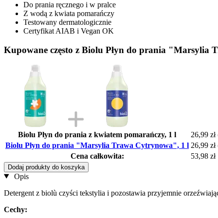
Do prania ręcznego i w pralce
Z wodą z kwiata pomarańczy
Testowany dermatologicznie
Certyfikat AIAB i Vegan OK
Kupowane często z Biolu Płyn do prania "Marsylia 
Biolu Płyn do prania z kwiatem pomarańczy, 1 l
26,99 zł
Biolu Płyn do prania "Marsylia Trawa Cytrynowa", 1 l
26,99 zł
Cena całkowita:
53,98 zł
Dodaj produkty do koszyka
Opis
Detergent z biolù czyści tekstylia i pozostawia przyjemnie orzeźwia
Cechy: