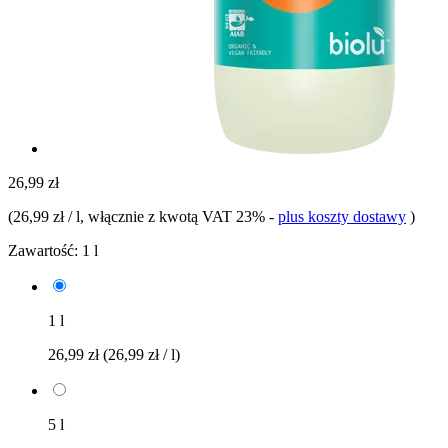
26,99 zł
(
26,99 zł / l
, włącznie z kwotą VAT 23%
-
plus koszty dostawy
)
Zawartość:
1 l
1 l
26,99 zł
(26,99 zł / l)
5 l