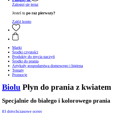
Zaloguj się teraz
Jesteś tu
po raz pierwszy?
Załóż konto
Marki
Środki czystości
Produkty do mycia naczyń
Środki do prania
Artykuły gospodarstwa domowego i higiena
Tematy
Promocje
Biolu
Płyn do prania z kwiatem 
Specjalnie do białego i kolorowego prania
83 dotychczasowe oceny