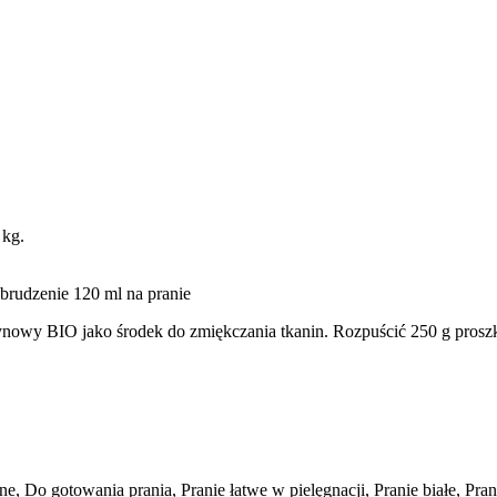
 kg.
abrudzenie 120 ml na pranie
owy BIO jako środek do zmiękczania tkanin. Rozpuścić 250 g proszk
zne, Do gotowania prania, Pranie łatwe w pielęgnacji, Pranie białe, Pra