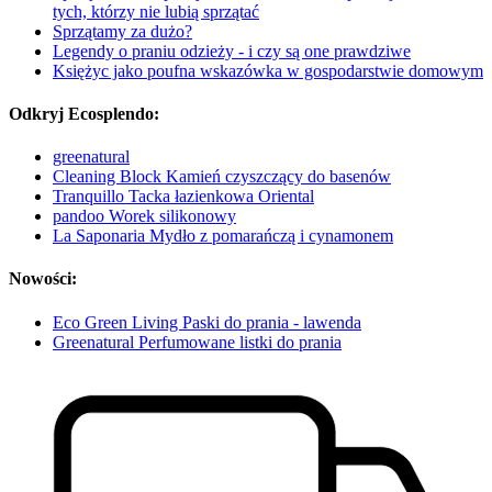
tych, którzy nie lubią sprzątać
Sprzątamy za dużo?
Legendy o praniu odzieży - i czy są one prawdziwe
Księżyc jako poufna wskazówka w gospodarstwie domowym
Odkryj Ecosplendo:
greenatural
Cleaning Block Kamień czyszczący do basenów
Tranquillo Tacka łazienkowa Oriental
pandoo Worek silikonowy
La Saponaria Mydło z pomarańczą i cynamonem
Nowości:
Eco Green Living Paski do prania - lawenda
Greenatural Perfumowane listki do prania