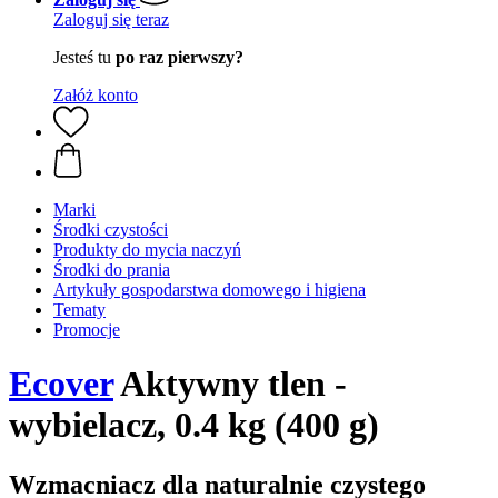
Zaloguj się teraz
Jesteś tu
po raz pierwszy?
Załóż konto
Marki
Środki czystości
Produkty do mycia naczyń
Środki do prania
Artykuły gospodarstwa domowego i higiena
Tematy
Promocje
Ecover
Aktywny tlen -
wybielacz, 0.4 kg (400 g)
Wzmacniacz dla naturalnie czystego