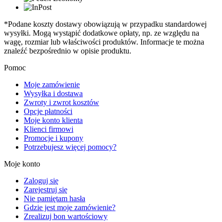
*Podane koszty dostawy obowiązują w przypadku standardowej
wysyłki. Mogą wystąpić dodatkowe opłaty, np. ze względu na
wagę, rozmiar lub właściwości produktów. Informacje te można
znaleźć bezpośrednio w opisie produktu.
Pomoc
Moje zamówienie
Wysyłka i dostawa
Zwroty i zwrot kosztów
Opcje płatności
Moje konto klienta
Klienci firmowi
Promocje i kupony
Potrzebujesz więcej pomocy?
Moje konto
Zaloguj się
Zarejestruj się
Nie pamiętam hasła
Gdzie jest moje zamówienie?
Zrealizuj bon wartościowy