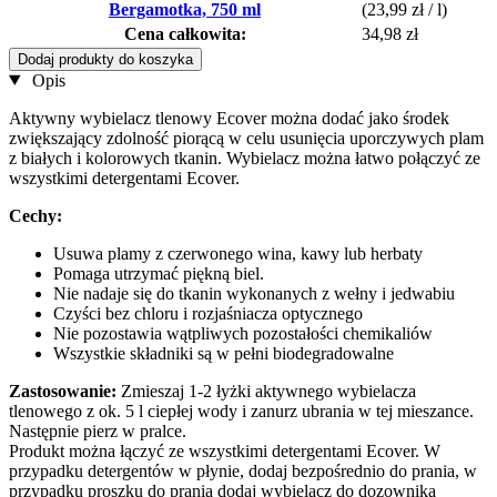
Bergamotka, 750 ml
(23,99 zł / l)
Cena całkowita:
34,98 zł
Dodaj produkty do koszyka
Opis
Aktywny wybielacz tlenowy Ecover można dodać jako środek
zwiększający zdolność piorącą w celu usunięcia uporczywych plam
z białych i kolorowych tkanin. Wybielacz można łatwo połączyć ze
wszystkimi detergentami Ecover.
Cechy:
Usuwa plamy z czerwonego wina, kawy lub herbaty
Pomaga utrzymać piękną biel.
Nie nadaje się do tkanin wykonanych z wełny i jedwabiu
Czyści bez chloru i rozjaśniacza optycznego
Nie pozostawia wątpliwych pozostałości chemikaliów
Wszystkie składniki są w pełni biodegradowalne
Zastosowanie:
Zmieszaj 1-2 łyżki aktywnego wybielacza
tlenowego z ok. 5 l ciepłej wody i zanurz ubrania w tej mieszance.
Następnie pierz w pralce.
Produkt można łączyć ze wszystkimi detergentami Ecover. W
przypadku detergentów w płynie, dodaj bezpośrednio do prania, w
przypadku proszku do prania dodaj wybielacz do dozownika