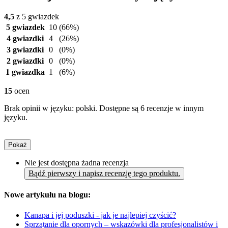
4,5
z 5 gwiazdek
5 gwiazdek
10
(66%)
4 gwiazdki
4
(26%)
3 gwiazdki
0
(0%)
2 gwiazdki
0
(0%)
1 gwiazdka
1
(6%)
15
ocen
Brak opinii w języku: polski. Dostępne są 6 recenzje w innym
języku.
Pokaż
Nie jest dostępna żadna recenzja
Bądź pierwszy i napisz recenzję tego produktu.
Nowe artykułu na blogu:
Kanapa i jej poduszki - jak je najlepiej czyścić?
Sprzątanie dla opornych – wskazówki dla profesjonalistów i