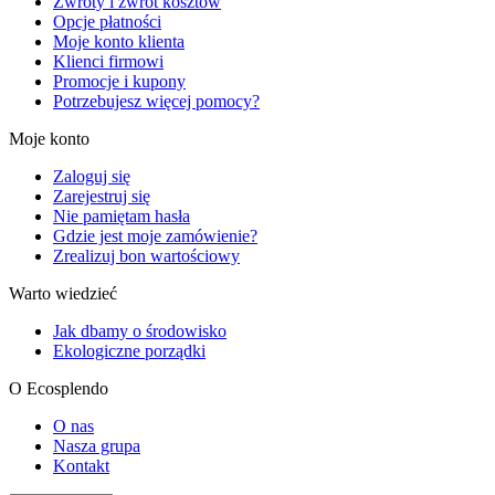
Zwroty i zwrot kosztów
Opcje płatności
Moje konto klienta
Klienci firmowi
Promocje i kupony
Potrzebujesz więcej pomocy?
Moje konto
Zaloguj się
Zarejestruj się
Nie pamiętam hasła
Gdzie jest moje zamówienie?
Zrealizuj bon wartościowy
Warto wiedzieć
Jak dbamy o środowisko
Ekologiczne porządki
O Ecosplendo
O nas
Nasza grupa
Kontakt