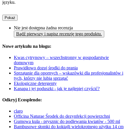
języku.
Pokaż
Nie jest dostępna żadna recenzja
Bądź pierwszy i napisz recenzję tego produktu.
Nowe artykułu na blogu:
Kwas cytrynowy – wszechstronny w gospodarstwie
domowym
Prawidłowo dozuj środki do prania
Sprzątanie dla opornych – wskazówki dla profesjonalistów i
tych, którzy nie lubią sprzątać
Ekologiczne detergenty
Kanapa i jej poduszki - jak je najlepiej czyścić?
Odkryj Ecosplendo:
claro
Officina Naturae Środek do dezynfekcji powierzchni
Gumowa kula - prysznic do podlewania kwiatów - 500 ml
Bambusowe słomki do koktajli wielokrotnego użytku 14 cm