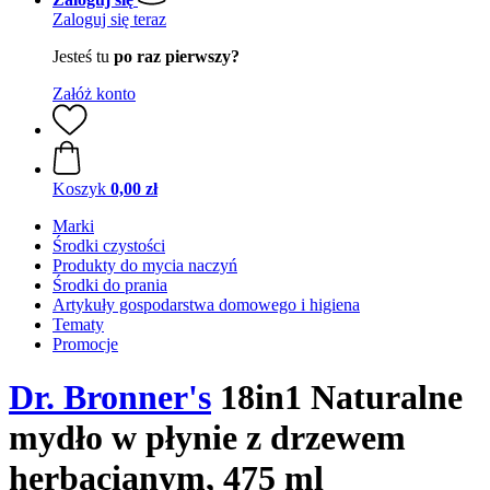
Zaloguj się teraz
Jesteś tu
po raz pierwszy?
Załóż konto
Koszyk
0,00 zł
Marki
Środki czystości
Produkty do mycia naczyń
Środki do prania
Artykuły gospodarstwa domowego i higiena
Tematy
Promocje
Dr. Bronner's
18in1 Naturalne
mydło w płynie z drzewem
herbacianym, 475 ml