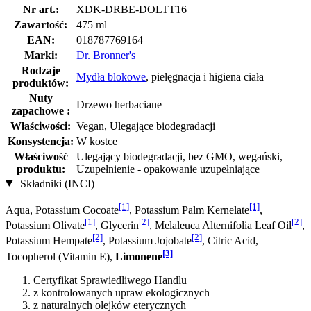
Nr art.:
XDK-DRBE-DOLTT16
Zawartość:
475 ml
EAN:
018787769164
Marki:
Dr. Bronner's
Rodzaje
Mydła blokowe
, pielęgnacja i higiena ciała
produktów:
Nuty
Drzewo herbaciane
zapachowe :
Właściwości:
Vegan, Ulegające biodegradacji
Konsystencja:
W kostce
Właściwość
Ulegający biodegradacji, bez GMO, wegański,
produktu:
Uzupełnienie - opakowanie uzupełniające
Składniki (INCI)
[1]
[1]
Aqua, Potassium Cocoate
, Potassium Palm Kernelate
,
[1]
[2]
[2]
Potassium Olivate
, Glycerin
, Melaleuca Alternifolia Leaf Oil
,
[2]
[2]
Potassium Hempate
, Potassium Jo­jobate
, Citric Acid,
[3]
Tocopherol (Vitamin E),
Limonene
Certyfikat Sprawiedliwego Handlu
z kontrolowanych upraw ekologicznych
z naturalnych olejków eterycznych