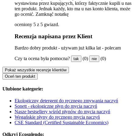
wystawiona przez kupujących, którzy faktycznie kupili u nas
ten produkt. Jednak każdy, kto ma u nas konto klienta, może
go ocenić.
Zamknąć notatkę
oceniony 5 z 5 gwiazd.
Recenzja napisana przez Klient
Bardzo dobry produkt - używam już kilka lat - polecam
Czy ta ocena była pomocna?
(0)
(0)
tak
nie
Pokaż wszystkie recenzje klientów
Oceń ten produkt
Ulubione kategorie:
Ekologiczny detergent do ręcznego zmywania naczyń
Sonett - ekologiczne płyn do mycia naczyń
Nasze bestsellery wśród płynów do mycia naczyń
Wegańskie płyny do ręcznego mycia naczyń
CSE Standard (Certified Sustainable Economics)
Odkryj Ecosplendo: