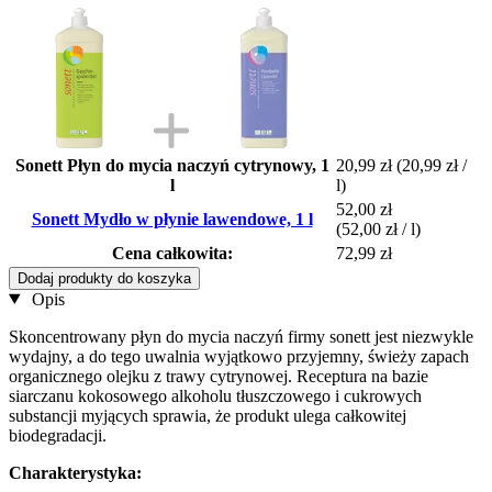
Sonett Płyn do mycia naczyń cytrynowy, 1
20,99 zł
(20,99 zł /
l
l)
52,00 zł
Sonett Mydło w płynie lawendowe, 1 l
(52,00 zł / l)
Cena całkowita:
72,99 zł
Dodaj produkty do koszyka
Opis
Skoncentrowany płyn do mycia naczyń firmy sonett jest niezwykle
wydajny, a do tego uwalnia wyjątkowo przyjemny, świeży zapach
organicznego olejku z trawy cytrynowej. Receptura na bazie
siarczanu kokosowego alkoholu tłuszczowego i cukrowych
substancji myjących sprawia, że produkt ulega całkowitej
biodegradacji.
Charakterystyka: