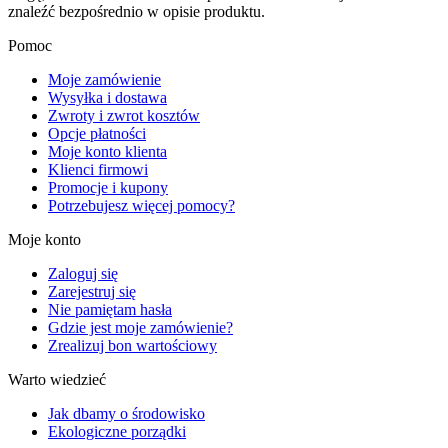
znaleźć bezpośrednio w opisie produktu.
Pomoc
Moje zamówienie
Wysyłka i dostawa
Zwroty i zwrot kosztów
Opcje płatności
Moje konto klienta
Klienci firmowi
Promocje i kupony
Potrzebujesz więcej pomocy?
Moje konto
Zaloguj się
Zarejestruj się
Nie pamiętam hasła
Gdzie jest moje zamówienie?
Zrealizuj bon wartościowy
Warto wiedzieć
Jak dbamy o środowisko
Ekologiczne porządki