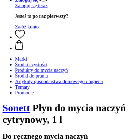
Zaloguj się teraz
Jesteś tu
po raz pierwszy?
Załóż konto
Marki
Środki czystości
Produkty do mycia naczyń
Środki do prania
Artykuły gospodarstwa domowego i higiena
Tematy
Promocje
Sonett
Płyn do mycia naczyń
cytrynowy, 1 l
Do ręcznego mycia naczyń