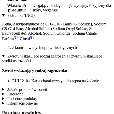
Właściwość
Ulegający biodegradacji, wydajny, Przyjazny dla
produktu:
skóry, wegański
Składniki (INCI)
Aqua, Alkylpolyglucoside C10-C16 (Lauryl Glucoside), Sodium
C8-C14 Fatty Alcohol Sulfate (Sodium Octyl Sulfate, Sodium
Lauryl Sulfate), Alcohol, Sodium Chloride, Sodium Citrate,
[1]
[1]
Parfum
,
Citral
z kontrolowanych upraw ekologicznych
Zwroty wskazujące rodzaj zagrożenia i zwroty wskazujące
środki ostrożności
Zwrot wskazujący rodzaj zagrożenia:
EUH 210 - Karta charakterystyki dostępna na żądanie.
Jakość produktów sonett
Akcesoria
Podobne produkty
Informacje prawne
Pasujące produkty