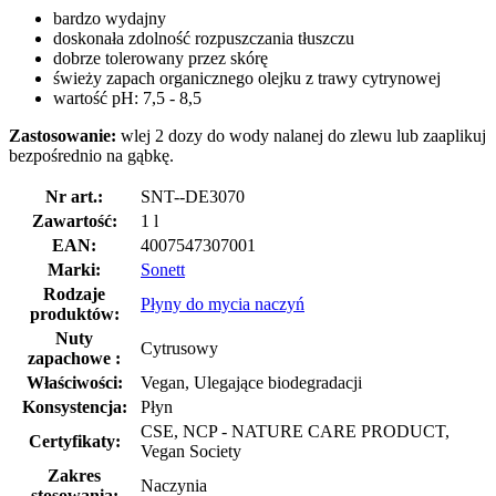
bardzo wydajny
doskonała zdolność rozpuszczania tłuszczu
dobrze tolerowany przez skórę
świeży zapach organicznego olejku z trawy cytrynowej
wartość pH: 7,5 - 8,5
Zastosowanie:
wlej 2 dozy do wody nalanej do zlewu lub zaaplikuj
bezpośrednio na gąbkę.
Nr art.:
SNT--DE3070
Zawartość:
1 l
EAN:
4007547307001
Marki:
Sonett
Rodzaje
Płyny do mycia naczyń
produktów:
Nuty
Cytrusowy
zapachowe :
Właściwości:
Vegan, Ulegające biodegradacji
Konsystencja:
Płyn
CSE, NCP - NATURE CARE PRODUCT,
Certyfikaty:
Vegan Society
Zakres
Naczynia
stosowania: