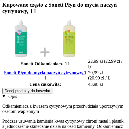
Kupowane często z Sonett Płyn do mycia naczyń
cytrynowy, 1 l
22,99 zł
(22,99 zł /
Sonett Odkamieniacz, 1 l
l)
Sonett Płyn do mycia naczyń cytrynowy, 1
20,99 zł
l
(20,99 zł / l)
Cena całkowita:
43,98 zł
Dodaj produkty do koszyka
Opis
Odkamieniacz z kwasem cytrynowym przeciwdziała uporczywym
osadom wapiennym
Podczas usuwania kamienia kwas cytrynowy chroni metal i plastik,
a jednocześnie skutecznie działa na osad kamienny. Odkamieniacz