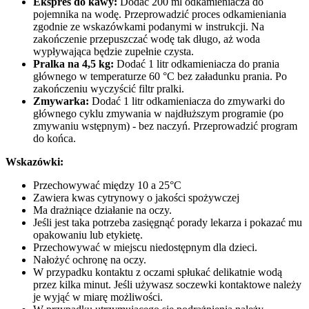
Ekspres do kawy:
Dodać 200 ml odkamieniacza do
pojemnika na wodę. Przeprowadzić proces odkamieniania
zgodnie ze wskazówkami podanymi w instrukcji. Na
zakończenie przepuszczać wodę tak długo, aż woda
wypływająca będzie zupełnie czysta.
Pralka na 4,5 kg:
Dodać 1 litr odkamieniacza do prania
głównego w temperaturze 60 °C bez załadunku prania. Po
zakończeniu wyczyścić filtr pralki.
Zmywarka:
Dodać 1 litr odkamieniacza do zmywarki do
głównego cyklu zmywania w najdłuższym programie (po
zmywaniu wstępnym) - bez naczyń. Przeprowadzić program
do końca.
Wskazówki:
Przechowywać między 10 a 25°C
Zawiera kwas cytrynowy o jakości spożywczej
Ma drażniące działanie na oczy.
Jeśli jest taka potrzeba zasięgnąć porady lekarza i pokazać mu
opakowaniu lub etykietę.
Przechowywać w miejscu niedostępnym dla dzieci.
Nałożyć ochronę na oczy.
W przypadku kontaktu z oczami spłukać delikatnie wodą
przez kilka minut. Jeśli używasz soczewki kontaktowe należy
je wyjąć w miarę możliwości.