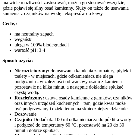
ma wiele możliwości zastosowań, można go stosować wszędzie,
gdzie pojawi się silny osad kamienny. Służy on także do usuwania
kamienia z czajników na wodę i ekspresów do kawy.
Cechy:
ma neutralny zapach
wegański
ulega w 100% biodegradacji
wartość pH: 3-4
Sposób użycia:
Nierozcieńczony:
do usuwania kamienia z armatury, płytek i
toalety - w miejscach, gdzie odkamieniacz nie ulega
podgrzaniu - w zależności od warstwy osadu z kamienia
pozostawić na kilka minut, a następnie dokładnie spłukać
czystą wodą.
Rozcieńczony:
usuwa osady kamienne z garnków, czajników
oraz innych urządzeń kuchennych - tam, gdzie kwas może
być podgrzewany i dzięki temu ma skuteczniejsze działanie.
Dozowanie
Czajnik:
Dodać ok. 100 ml odkamieniacza do pół litra wody
i podgrzać do temperatury 60 °C, pozostawić na 20 do 30
minut i dobrze spłukać.