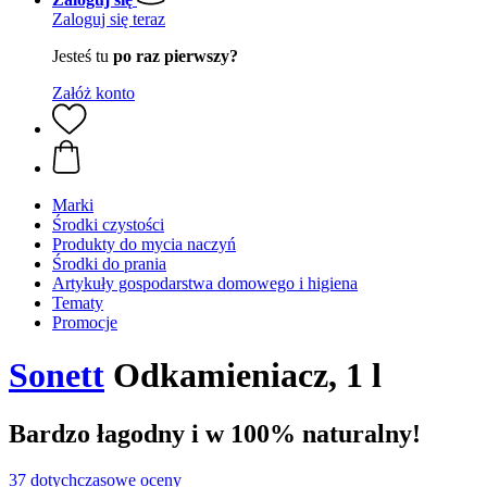
Zaloguj się teraz
Jesteś tu
po raz pierwszy?
Załóż konto
Marki
Środki czystości
Produkty do mycia naczyń
Środki do prania
Artykuły gospodarstwa domowego i higiena
Tematy
Promocje
Sonett
Odkamieniacz, 1 l
Bardzo łagodny i w 100% naturalny!
37 dotychczasowe oceny