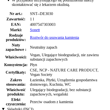
W przypadku utrzymującego się podrażnienia należy
skontaktować się z lekarzem okulistą.
Nr art.:
SNT--DE3030
Zawartość:
1 l
EAN:
4007547303003
Marki:
Sonett
Rodzaje
Roztwór do usuwania kamienia
produktów:
Nuty
Neutralny zapach
zapachowe :
Vegan, Ulegające biodegradacji, nie zawiera
Właściwości:
substancji zapachowych
Konsystencja:
Płyn
CSE, NCP - NATURE CARE PRODUCT,
Certyfikaty:
Vegan Society
Zakres
Łazienka, Płytki, Urządzenia gospodarstwa
stosowania:
domowego, Kuchnia, WC
Właściwość
Ulegający biodegradacji, bez substancji
produktu:
zapachowych, wegański
Efekt
Przeciw osadom z kamienia
czyszczenia:
Składniki (INCI)