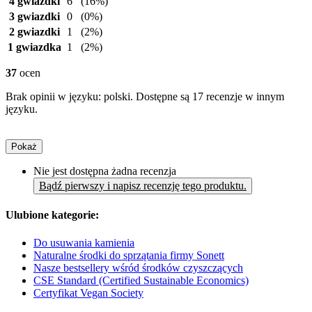
4 gwiazdki
6
(16%)
3 gwiazdki
0
(0%)
2 gwiazdki
1
(2%)
1 gwiazdka
1
(2%)
37
ocen
Brak opinii w języku: polski. Dostępne są 17 recenzje w innym
języku.
Pokaż
Nie jest dostępna żadna recenzja
Bądź pierwszy i napisz recenzję tego produktu.
Ulubione kategorie:
Do usuwania kamienia
Naturalne środki do sprzątania firmy Sonett
Nasze bestsellery wśród środków czyszczących
CSE Standard (Certified Sustainable Economics)
Certyfikat Vegan Society