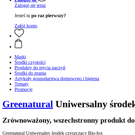
Zaloguj się teraz
Jesteś tu
po raz pierwszy?
Załóż konto
Marki
Środki czystości
Produkty do mycia naczyń
Środki do prania
Artykuły gospodarstwa domowego i higiena
Tematy
Promocje
Greenatural
Uniwersalny środek 
Zrównoważony, wszechstronny produkt d
Greenatural Uniwersalny środek czyszczący Bio-fox