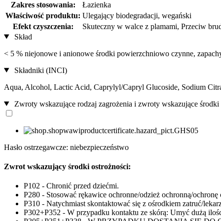
Zakres stosowania:
Łazienka
Właściwość produktu:
Ulegający biodegradacji, wegański
Efekt czyszczenia:
Skuteczny w walce z plamami, Przeciw bru
Skład
< 5 % niejonowe i anionowe środki powierzchniowo czynne, zapachy 
Składniki (INCI)
Aqua, Alcohol, Lactic Acid, Caprylyl/Capryl Glucoside, Sodium Citr
Zwroty wskazujące rodzaj zagrożenia i zwroty wskazujące środki 
Hasło ostrzegawcze: niebezpieczeństwo
Zwrot wskazujący środki ostrożności:
P102 - Chronić przed dziećmi.
P280 - Stosować rękawice ochronne/odzież ochronną/ochronę 
P310 - Natychmiast skontaktować się z ośrodkiem zatruć/lekar
P302+P352 - W przypadku kontaktu ze skórą: Umyć dużą iloś