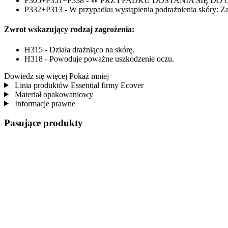
P305+P351+P338 - W PRZYPADKU DOSTANIA SIĘ DO OCZU: Ostr
P332+P313 - W przypadku wystąpienia podrażnienia skóry: Zasi
Zwrot wskazujący rodzaj zagrożenia:
H315 - Działa drażniąco na skórę.
H318 - Powoduje poważne uszkodzenie oczu.
Dowiedz się więcej
Pokaż mniej
Linia produktów Essential firmy Ecover
Materiał opakowaniowy
Informacje prawne
Pasujące produkty