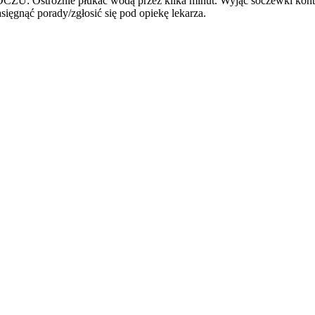
ożnie płukać wodą przez kilka minut. Wyjąć soczewki kontaktowe
ęgnąć porady/zgłosić się pod opiekę lekarza.