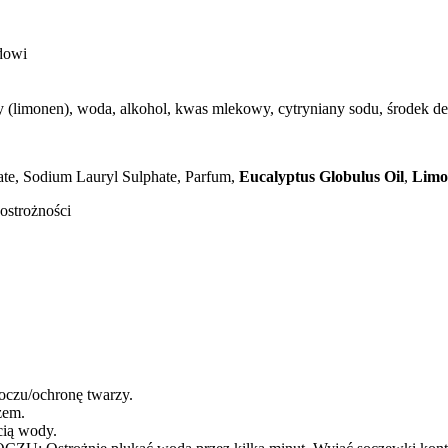
dowi
(limonen), woda, alkohol, kwas mlekowy, cytryniany sodu, środek de
ate, Sodium Lauryl Sulphate, Parfum,
Eucalyptus Globulus Oil
,
Limo
ostrożności
oczu/ochronę twarzy.
zem.
cią wody.