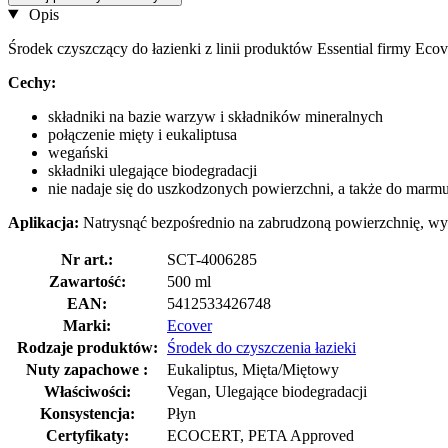
Opis
Środek czyszczący do łazienki z linii produktów Essential firmy Eco
Cechy:
składniki na bazie warzyw i składników mineralnych
połączenie mięty i eukaliptusa
wegański
składniki ulegające biodegradacji
nie nadaje się do uszkodzonych powierzchni, a także do marmuru
Aplikacja:
Natrysnąć bezpośrednio na zabrudzoną powierzchnię, wyt
Nr art.:
SCT-4006285
Zawartość:
500 ml
EAN:
5412533426748
Marki:
Ecover
Rodzaje produktów:
Środek do czyszczenia łazieki
Nuty zapachowe :
Eukaliptus, Mięta/Miętowy
Właściwości:
Vegan, Ulegające biodegradacji
Konsystencja:
Płyn
Certyfikaty:
ECOCERT, PETA Approved